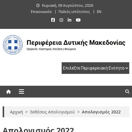
Skip
Κυριακή, 09 Αυγούστου, 2026
to
Επικοινωνία
Παλιός ιστότοπος
EN
content
Περιφέρεια Δυτικής Μακεδονίας
Γρεβενά | Καστοριά | Κοζάνη | Φλώρινα
Αρχική
>
Εκθέσεις Απολογισμού
>
Απολογισμός 2022
Απολογισμός 2022