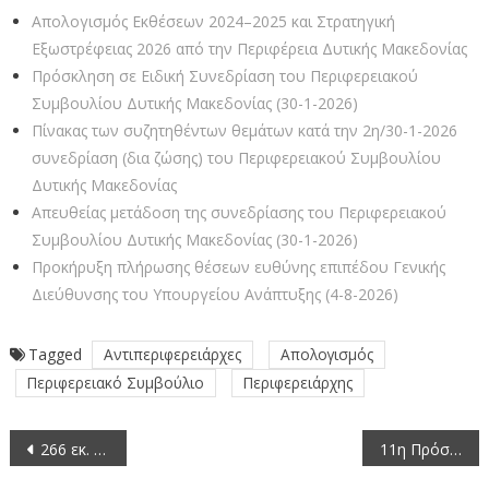
Απολογισμός Εκθέσεων 2024–2025 και Στρατηγική
Εξωστρέφειας 2026 από την Περιφέρεια Δυτικής Μακεδονίας
Πρόσκληση σε Ειδική Συνεδρίαση του Περιφερειακού
Συμβουλίου Δυτικής Μακεδονίας (30-1-2026)
Πίνακας των συζητηθέντων θεμάτων κατά την 2η/30-1-2026
συνεδρίαση (δια ζώσης) του Περιφερειακού Συμβουλίου
Δυτικής Μακεδονίας
Απευθείας μετάδοση της συνεδρίασης του Περιφερειακού
Συμβουλίου Δυτικής Μακεδονίας (30-1-2026)
Προκήρυξη πλήρωσης θέσεων ευθύνης επιπέδου Γενικής
Διεύθυνσης του Υπουργείου Ανάπτυξης (4-8-2026)
Tagged
Αντιπεριφερειάρχες
Απολογισμός
Περιφερειακό Συμβούλιο
Περιφερειάρχης
Πλοήγηση
266 εκ. ευρώ για Επενδυτές στην Περιφέρειά μας
11η Πρόσκληση σε συνεδρίαση της Οικονομικής Επιτροπής της Περιφέρειας Δυτικής Μακεδονίας με τηλεδιάσκεψη (22-2-2023)
άρθρων