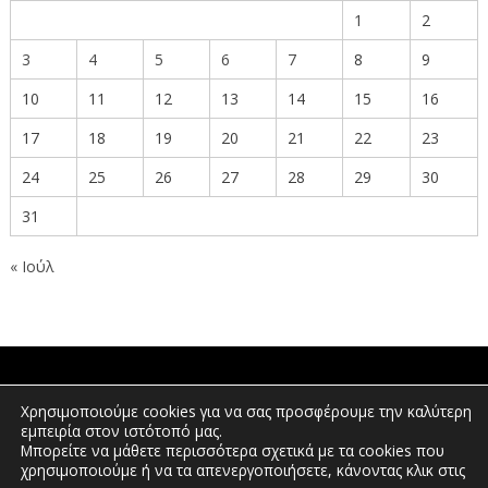
1
2
3
4
5
6
7
8
9
10
11
12
13
14
15
16
17
18
19
20
21
22
23
24
25
26
27
28
29
30
31
« Ιούλ
ΠΟΛΙΤΕΣ
Χρησιμοποιούμε cookies για να σας προσφέρουμε την καλύτερη
εμπειρία στον ιστότοπό μας.
Μπορείτε να μάθετε περισσότερα σχετικά με τα cookies που
χρησιμοποιούμε ή να τα απενεργοποιήσετε, κάνοντας κλικ στις
ΕΠΕΝΔΥΤΕΣ