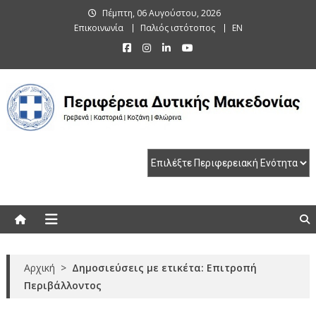
Skip
Πέμπτη, 06 Αυγούστου, 2026
to
Επικοινωνία
Παλιός ιστότοπος
EN
content
Περιφέρεια Δυτικής Μακεδονίας
Γρεβενά | Καστοριά | Κοζάνη | Φλώρινα
Αρχική
>
Δημοσιεύσεις με ετικέτα: Επιτροπή
Περιβάλλοντος