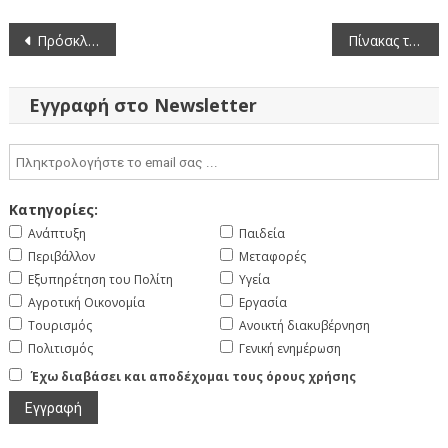
Πλοήγηση
Πρόσκληση σε Διαπραγμάτευση για την «Ανάθεση 55 νέων Δρομολογίων Χωρικής Αρμοδιότητας ΠΕ Καστοριάς, έτη 2022-2023»
Πίνακας των συζητηθέντων θεμάτων κατά την 46η/1-9-22 συνεδρίαση της Οικονομικής Επιτροπής της Περιφέρειας Δυτικής Μακεδονίας
άρθρων
Εγγραφή στο Newsletter
Κατηγορίες:
Ανάπτυξη
Παιδεία
Περιβάλλον
Μεταφορές
Εξυπηρέτηση του Πολίτη
Υγεία
Αγροτική Οικονομία
Εργασία
Τουρισμός
Ανοικτή διακυβέρνηση
Πολιτισμός
Γενική ενημέρωση
Έχω διαβάσει και αποδέχομαι τους όρους χρήσης