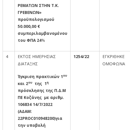
ΡΕΜΑΤΩΝ ΣΤΗΝ Τ.Κ.
ΓΡΕΒΕΝΩΝ»
προϋπολογισμού
50.000,00 €
συμπεριλαμβανομένου
του ΦΠΑ 24
%
4
ΕΚΤΟΣ ΗΜΕΡΗΣΙΑΣ
1254/22
ΕΓΚΡΙΘΗΚΕ
ΔΙΑΤΑΞΗΣ
ΟΜΟΦΩΝΑ
ου
Έγκριση πρακτικών 1
ου
η
και 2
της 1
πρόσκλησης της Π.Δ.Μ
ΠΕ Κοζάνης με αριθμ.
106834 14/7/2022
(ΑΔΑΜ
:
22
PROC
010948200)
για
την υποβολή