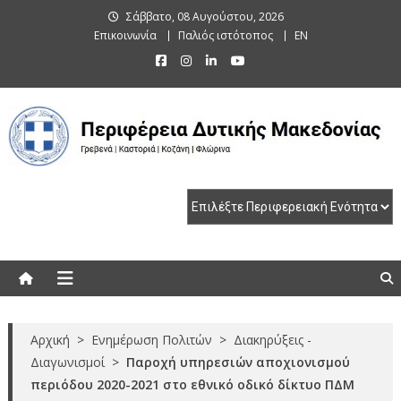
Skip
Σάββατο, 08 Αυγούστου, 2026
to
Επικοινωνία
Παλιός ιστότοπος
EN
content
Περιφέρεια Δυτικής Μακεδονίας
Γρεβενά | Καστοριά | Κοζάνη | Φλώρινα
Αρχική
>
Ενημέρωση Πολιτών
>
Διακηρύξεις -
Διαγωνισμοί
>
Παροχή υπηρεσιών αποχιονισμού
περιόδου 2020-2021 στο εθνικό οδικό δίκτυο ΠΔΜ