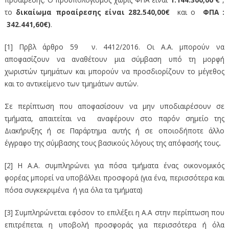
το
δικαίωμα προαίρεσης είναι 282.540,00€
και ο
ΦΠΑ :
342.441,60€)
.
[1] Πρβλ άρθρο 59 ν. 4412/2016. Οι A.A. μπορούν να
αποφασίζουν να αναθέτουν μια σύμβαση υπό τη μορφή
χωριστών τμημάτων και μπορούν να προσδιορίζουν το μέγεθος
και το αντικείμενο των τμημάτων αυτών.
Σε περίπτωση που αποφασίσουν να μην υποδιαιρέσουν σε
τμήματα, απαιτείται να αναφέρουν στο παρόν σημείο της
Διακήρυξης ή σε Παράρτημα αυτής ή σε οποιοδήποτε άλλο
έγγραφο της σύμβασης τους βασικούς λόγους της απόφασής τους
.
[2] Η Α.Α. συμπληρώνει για πόσα τμήματα ένας οικονομικός
φορέας μπορεί να υποβάλλει προσφορά (για ένα, περισσότερα και
πόσα συγκεκριμένα ή για όλα τα τμήματα)
[3] Συμπληρώνεται εφόσον το επιλέξει η Α.Α στην περίπτωση που
επιτρέπεται η υποβολή προσφοράς για περισσότερα ή όλα