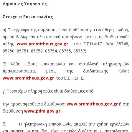
Δημόσιες Υπηρεσίες.
Στοιχεία Επικοινωνίας
α) Τα έγγραφα της σύμβασης είναι διαθέσιμα για ελεύθερη, πλήρη,
άμεση & δωρεάν ηλεκτρονική πρόσβαση μέσω της διαδικτυακής
πύλης
www.promitheus.gov.gr
του Ε.Σ.Η.ΔΗ.Σ (A/A 85748,
85750, 85751, 85752, 85754, 85755, 85757).
β) Κάθε είδους επικοινωνία και ανταλλαγή πληροφοριών
πραγματοποιείται μέσω της διαδικτυακής πύλης
www.promitheus.gov.gr
του Ε.Σ.Η.ΔΗ.Σ.
γ) Περαιτέρω πληροφορίες είναι διαθέσιμες από:
την προαναφερθείσα διεύθυνση:
www.promitheus.gov.gr
ή στη
διεύθυνση
www.pdm.gov.gr
δ)
H ηλεκτρονική επικοινωνία απαιτεί την χρήση εργαλείων
και συσκευών που δεν είναι γενικώς διαθέσιμα. Η απεριόριστη,