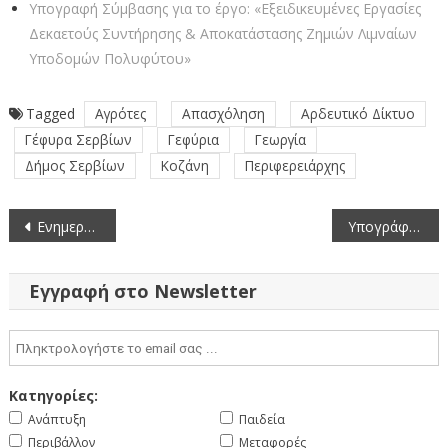
Υπογραφή Σύμβασης για το έργο: «Εξειδικευμένες Εργασίες
Δεκαετούς Συντήρησης & Αποκατάστασης Ζημιών Λιμναίων
Υποδομών Πολυφύτου»
Tagged
Αγρότες
Απασχόληση
Αρδευτικό Δίκτυο
Γέφυρα Σερβίων
Γεφύρια
Γεωργία
Δήμος Σερβίων
Κοζάνη
Περιφερειάρχης
Πλοήγηση
Ενημερωτικές συναντήσεις του Γ. Κασαπίδη για το Αρδευτικό της Βόρειας Ζώνης της λίμνης Πολυφύτου
Υπογράφηκε η σύμβαση για την οδοποιία σε επιχειρήσεις του πρωτογενή τομέα του Δήμου Σερβίων προϋπολογισμού 5.670.000 ευρώ
άρθρων
Εγγραφή στο Newsletter
Κατηγορίες:
Ανάπτυξη
Παιδεία
Περιβάλλον
Μεταφορές