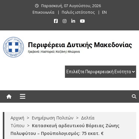
Skip
Παρασκευή, 07 Αυγούστου, 2026
to
Επικοινωνία
Παλιός ιστότοπος
EN
content
Περιφέρεια Δυτικής Μακεδονίας
Γρεβενά | Καστοριά | Κοζάνη | Φλώρινα
Αρχική
>
Ενημέρωση Πολιτών
>
Δελτία
Τύπου
>
Κατασκευή αρδευτικού Βόρειας Ζώνης
Πολυφύτου – Προϋπολογισμός: 75 εκατ. €