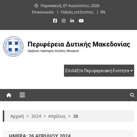
Skip
Παρασκευή, 07 Αυγούστου, 2026
to
Επικοινωνία
Παλιός ιστότοπος
EN
content
Περιφέρεια Δυτικής Μακεδονίας
Γρεβενά | Καστοριά | Κοζάνη | Φλώρινα
Αρχική
>
2024
>
Απρίλιος
>
26
ΗΜΈΡΑ:
26 ΑΠΡΙΛΊΟΥ 2024