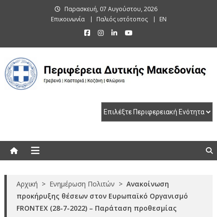
Skip
Παρασκευή, 07 Αυγούστου, 2026
to
Επικοινωνία
Παλιός ιστότοπος
EN
content
Περιφέρεια Δυτικής Μακεδονίας
Γρεβενά | Καστοριά | Κοζάνη | Φλώρινα
Αρχική
>
Ενημέρωση Πολιτών
>
Ανακοίνωση
προκήρυξης θέσεων στον Ευρωπαϊκό Οργανισμό
FRONTEX (28-7-2022) – Παράταση προθεσμίας