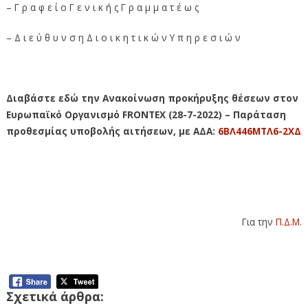
– Γ ρ α φ ε ί ο Γ ε ν ι κ ή ς Γ ρ α μ μ α τ έ ω ς
– Δ ι ε ύ θ υ ν σ η Δ ι ο ι κ η τ ι κ ώ ν Υ π η ρ ε σ ι ώ ν
Διαβάστε εδώ την Ανακοίνωση προκήρυξης θέσεων στον
Ευρωπαϊκό Οργανισμό FRONTEX (28-7-2022) – Παράταση
προθεσμίας υποβολής αιτήσεων, με ΑΔΑ:
6ΒΛ446ΜΤΛ6-2ΧΔ
Για την
Π.Δ.Μ.
Σχετικά άρθρα: