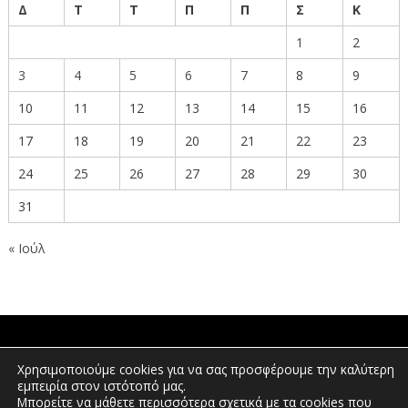
Δ
Τ
Τ
Π
Π
Σ
Κ
1
2
3
4
5
6
7
8
9
10
11
12
13
14
15
16
17
18
19
20
21
22
23
24
25
26
27
28
29
30
31
« Ιούλ
ΠΟΛΙΤΕΣ
Χρησιμοποιούμε cookies για να σας προσφέρουμε την καλύτερη
εμπειρία στον ιστότοπό μας.
Μπορείτε να μάθετε περισσότερα σχετικά με τα cookies που