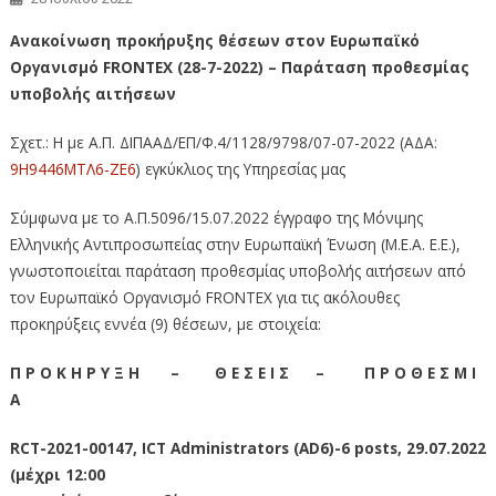
Ανακοίνωση προκήρυξης θέσεων στον Ευρωπαϊκό
Οργανισμό FRONTEX (28-7-2022) – Παράταση προθεσμίας
υποβολής αιτήσεων
Σχετ.: Η με Α.Π. ΔΙΠΑΑΔ/ΕΠ/Φ.4/1128/9798/07-07-2022 (ΑΔΑ:
9Η9446ΜΤΛ6-ΖΕ6
) εγκύκλιος της Υπηρεσίας μας
Σύμφωνα με το Α.Π.5096/15.07.2022 έγγραφο της Μόνιμης
Ελληνικής Αντιπροσωπείας στην Ευρωπαϊκή Ένωση (Μ.Ε.Α. Ε.Ε.),
γνωστοποιείται παράταση προθεσμίας υποβολής αιτήσεων από
τον Ευρωπαϊκό Οργανισμό FRONTEX για τις ακόλουθες
προκηρύξεις εννέα (9) θέσεων, με στοιχεία:
Π Ρ Ο Κ Η Ρ Υ Ξ Η – Θ Ε Σ Ε Ι Σ – Π Ρ Ο Θ Ε Σ Μ Ι
Α
RCT-2021-00147, ICT Administrators (AD6)-6 posts, 29.07.2022
(μέχρι 12:00