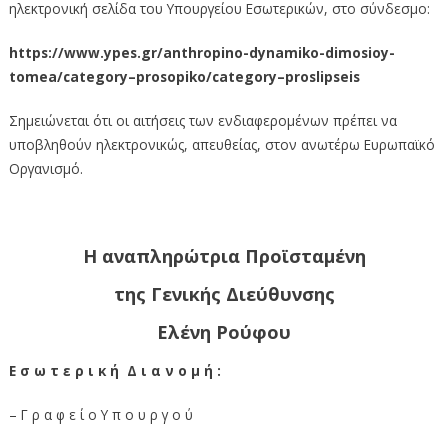
ηλεκτρονική σελίδα του Υπουργείου Εσωτερικών, στο σύνδεσμο:
https://www.ypes.gr/anthropino-dynamiko-dimosioy-
tomea/category–prosopiko/category–proslipseis
Σημειώνεται ότι οι αιτήσεις των ενδιαφερομένων πρέπει να
υποβληθούν ηλεκτρονικώς, απευθείας, στον ανωτέρω Ευρωπαϊκό
Οργανισμό.
Η αναπληρώτρια Προϊσταμένη
της Γενικής Διεύθυνσης
Ελένη Ρούφου
Ε σ ω τ ε ρ ι κ ή Δ ι α ν ο μ ή :
– Γ ρ α φ ε ί ο Υ π ο υ ρ γ ο ύ