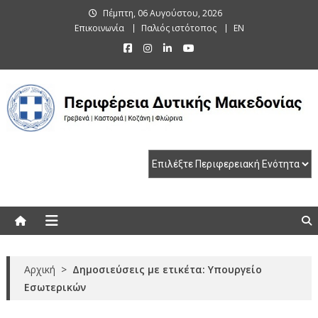
Skip
Πέμπτη, 06 Αυγούστου, 2026
to
Επικοινωνία
Παλιός ιστότοπος
EN
content
Περιφέρεια Δυτικής Μακεδονίας
Γρεβενά | Καστοριά | Κοζάνη | Φλώρινα
Αρχική
>
Δημοσιεύσεις με ετικέτα: Υπουργείο
Εσωτερικών