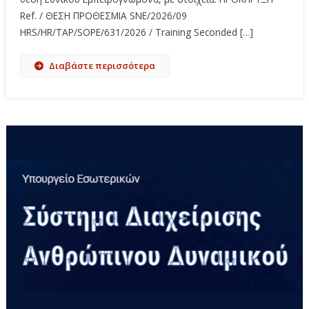
Ref. / ΘΕΣΗ ΠΡΟΘΕΣΜΙΑ SNE/2026/09
HRS/HR/TAP/SOPE/631/2026 / Training Seconded […]
Διαβάστε περισσότερα