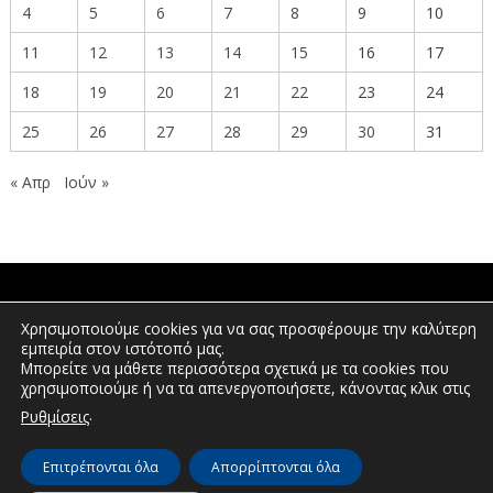
4
5
6
7
8
9
10
11
12
13
14
15
16
17
18
19
20
21
22
23
24
25
26
27
28
29
30
31
« Απρ
Ιούν »
ΠΟΛΙΤΕΣ
Χρησιμοποιούμε cookies για να σας προσφέρουμε την καλύτερη
εμπειρία στον ιστότοπό μας.
Μπορείτε να μάθετε περισσότερα σχετικά με τα cookies που
χρησιμοποιούμε ή να τα απενεργοποιήσετε, κάνοντας κλικ στις
ΕΠΕΝΔΥΤΕΣ
.
Ρυθμίσεις
Επιτρέπονται όλα
Απορρίπτονται όλα
© Διεύθυνση Διαφάνειας & Ηλεκτρονικής Διακυβέρνησης | Περιφέρεια