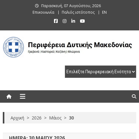
Skip
Παρασκευή, 07 Αυγούστου, 2026
to
Επικοινωνία
Παλιός ιστότοπος
EN
content
Περιφέρεια Δυτικής Μακεδονίας
Γρεβενά | Καστοριά | Κοζάνη | Φλώρινα
Αρχική
>
2026
>
Μάιος
>
30
ΗΜΈΡΑ:
30 ΜΑΪ́ΟΥ 2026