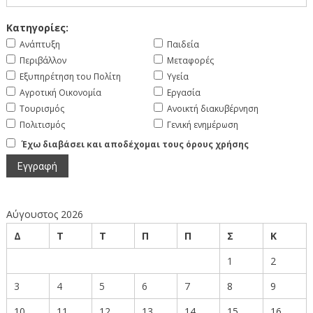
Κατηγορίες:
Ανάπτυξη
Παιδεία
Περιβάλλον
Μεταφορές
Εξυπηρέτηση του Πολίτη
Υγεία
Αγροτική Οικονομία
Εργασία
Τουρισμός
Ανοικτή διακυβέρνηση
Πολιτισμός
Γενική ενημέρωση
Έχω διαβάσει και αποδέχομαι τους όρους χρήσης
Αύγουστος 2026
Δ
Τ
Τ
Π
Π
Σ
Κ
1
2
3
4
5
6
7
8
9
10
11
12
13
14
15
16