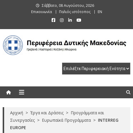
Skip
Σάββατο, 08 Αυγούστου, 2026
to
Επικοινωνία
Παλιός ιστότοπος
EN
content
Περιφέρεια Δυτικής Μακεδονίας
Γρεβενά | Καστοριά | Κοζάνη | Φλώρινα
Αρχική
>
Έργα και Δράσεις
>
Προγράμματα και
Συνεργασίες
>
Ευρωπαϊκά Προγράμματα
>
INTERREG
EUROPE