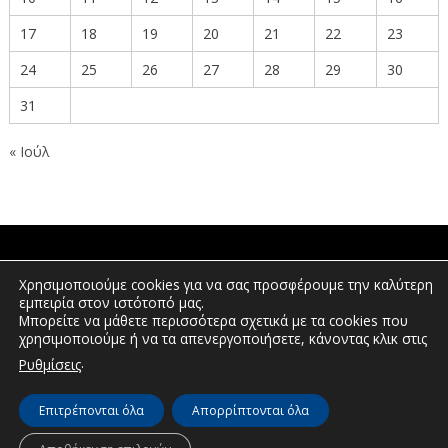
17
18
19
20
21
22
23
24
25
26
27
28
29
30
31
« Ιούλ
ΠΟΛΙΤΕΣ
Χρησιμοποιούμε cookies για να σας προσφέρουμε την καλύτερη
εμπειρία στον ιστότοπό μας.
Μπορείτε να μάθετε περισσότερα σχετικά με τα cookies που
χρησιμοποιούμε ή να τα απενεργοποιήσετε, κάνοντας κλικ στις
ΕΠΕΝΔΥΤΕΣ
.
Ρυθμίσεις
Επιτρέπονται όλα
Απορρίπτονται όλα
© Διεύθυνση Διαφάνειας & Ηλεκτρονικής Διακυβέρνησης | Περιφέρεια
Δυτικής Μακεδονίας | 2026