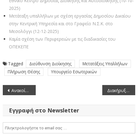
Εθνικό Κέντρο Δημόσιας Διοίκησης και Αυτοδιοίκησης (10-10-
2025)
Μετάταξη υπαλλήλων με σχέση εργασίας Δημοσίου Δικαίου
στην Κεντρική Υπηρεσία και στο Γραφείο Ν.Σ.Κ. στο
Μεσολόγγι (12-12-2025)
Καμία σχέση των Περιφερειών με τις διαδικασίες του
ΟΠΕΚΕΠΕ
Tagged
Διεύθυνση Διοίκησης
Μετατάξεις Υπαλλήλων
Πλήρωση Θέσης
Υπουργείο Εσωτερικών
Πλοήγηση
Ανακοίνωση – Πρόσκληση εκδήλωσης ενδιαφέροντος για μετάταξη υπαλλήλων στην Κεντρική Υπηρεσία του Υπουργείου Δικαιοσύνης, Διαφάνειας και Ανθρωπίνων Δικαιωμάτων
Διακήρυξη Δημόσιου Ανοικτού Πλειοδοτικού Διαγωνισμού για την εκμίσθωση του κυλικείου του Νέου Διοικητηρίου της Π.Ε Κοζάνης στην Πτολεμαΐδα
άρθρων
Εγγραφή στο Newsletter