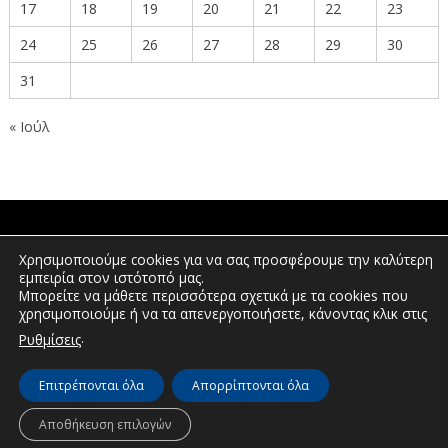
17
18
19
20
21
22
23
24
25
26
27
28
29
30
31
« Ιούλ
ΠΟΛΙΤΕΣ
Χρησιμοποιούμε cookies για να σας προσφέρουμε την καλύτερη
εμπειρία στον ιστότοπό μας.
Μπορείτε να μάθετε περισσότερα σχετικά με τα cookies που
χρησιμοποιούμε ή να τα απενεργοποιήσετε, κάνοντας κλικ στις
ΕΠΕΝΔΥΤΕΣ
.
Ρυθμίσεις
Επιτρέπονται όλα
Απορρίπτονται όλα
© Διεύθυνση Διαφάνειας & Ηλεκτρονικής Διακυβέρνησης | Περιφέρεια
Δυτικής Μακεδονίας | 2026
Αποθήκευση επιλογών
Πλοήγηση
Δήλωση προσβασιμότητας
Πολιτική Απορρήτου