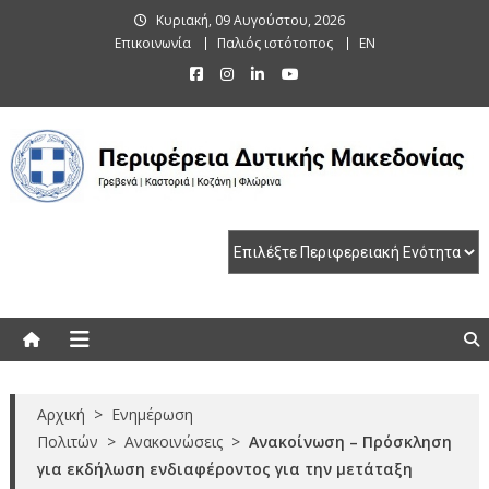
Skip
Κυριακή, 09 Αυγούστου, 2026
to
Επικοινωνία
Παλιός ιστότοπος
EN
content
Περιφέρεια Δυτικής Μακεδονίας
Γρεβενά | Καστοριά | Κοζάνη | Φλώρινα
Αρχική
>
Ενημέρωση
Πολιτών
>
Ανακοινώσεις
>
Ανακοίνωση – Πρόσκληση
για εκδήλωση ενδιαφέροντος για την μετάταξη