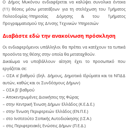
Ο Δήμος Μυκόνου ενδιαφέρεται να καλύψει συνολικα έντεκα
(11) θέσεις μέσω μετατάξεων για τη στελέχωση του Τμήματος
Πολεοδομίας-Υπηρεσίας Δόμησης & του Τμήματος
Προγραμματισμού της Δ/νσης Τεχνικών Υπηρεσιών
Διαβάστε εδώ την ανακοίνωση πρόσκληση
Οι ενδιαφερόμενοι υπάλληλοι θα πρέπει να κατέχουν τα τυπικά
προσόντα της θέσης στην οποία θα μεταταχθούν.
Δικαίωμα να υποβάλλουν αίτηση έχει το προσωπικό που
εργάζεται σε:
– ΟΣΑ α’ βαθμού (δηλ. Δήμους, Δημοτικά Ιδρύματα και τα ΝΠΔΔ
αυτών, καθώς και οι Συνδέσμους Δήμων)
– ΟΣΑ β’ βαθμού
– Αποκεντρωμένες Διοικήσεις της Φώρας
– στην Κεντρική Ένωση Δήμων Ελλάδος (Κ.Ε.Δ.Ε.)
– στην Ένωση Περιφερειών Ελλάδος (ΕΝ.Π.Ε.)
– στο Ινστιτούτο Σοπικής Αυτοδιοίκησης (Ι.Σ.Α.)
– στις Περιφερειακές Ενώσεις Δήμων (Π.Ε.Δ.)