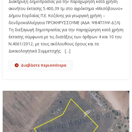
Διακήρυξη δημοπρασίας για την παραχώρηση κατά χρήση
ακινήτου έκτασης 5.400,39 τμ στο αγρόκτημα «Μεσόβουνο»
Δήμου Εορδαίας Π.Ε. Κοζάνης για γεωργική χρήση –
δενδροκαλλιέργεια ΠΡΟΚΗΡΥΣΣΟΥΜΕ (A∆A: Ψ84Π7ΛΨ-∆ΞΛ)
Τη διεξαγωγή δημοπρασίας για την παραχώρηση κατά χρήση
έκτασης σύμφωνα με τις διατάξεις των άρθρων 4 και 10 του
Ν.4061/2012, με τους ακόλουθους όρους και τα
Δικαιολογητικά Συμμετοχής: […]
Διαβάστε περισσότερα