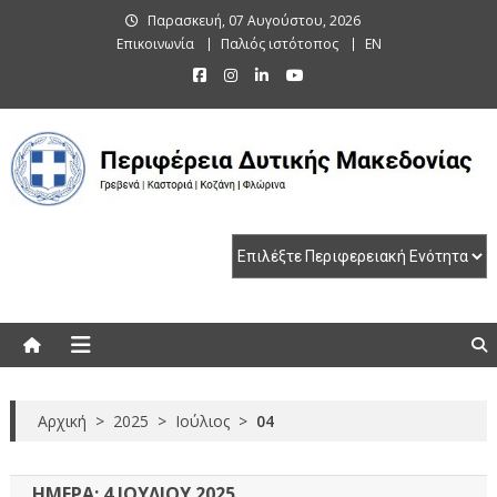
Skip
Παρασκευή, 07 Αυγούστου, 2026
to
Επικοινωνία
Παλιός ιστότοπος
EN
content
Περιφέρεια Δυτικής Μακεδονίας
Γρεβενά | Καστοριά | Κοζάνη | Φλώρινα
Αρχική
>
2025
>
Ιούλιος
>
04
ΗΜΈΡΑ:
4 ΙΟΥΛΊΟΥ 2025