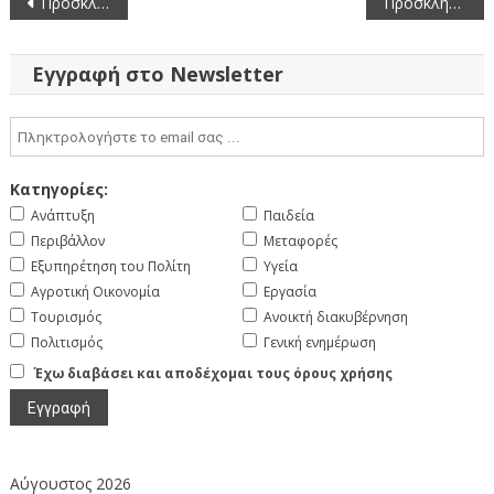
Προσκλήσεις της επιτροπής θεμάτων γης & επίλυσης διαφορών για υποθέσεις των Τ.Κ Βατερού και Βοσκοχωρίου του Δήμου Κοζάνης
Πρόσκληση της επιτροπής θεμάτων γης & επίλυσης διαφορών για υπόθεση της Τ.Κ Γουλών του Δήμου Σερβίων – Βελβενδού
άρθρων
Εγγραφή στο Newsletter
Κατηγορίες:
Ανάπτυξη
Παιδεία
Περιβάλλον
Μεταφορές
Εξυπηρέτηση του Πολίτη
Υγεία
Αγροτική Οικονομία
Εργασία
Τουρισμός
Ανοικτή διακυβέρνηση
Πολιτισμός
Γενική ενημέρωση
Έχω διαβάσει και αποδέχομαι τους όρους χρήσης
Αύγουστος 2026