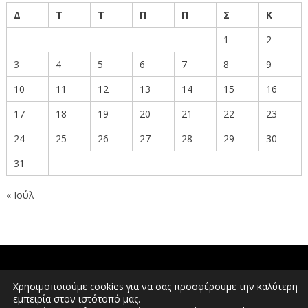
Δ
Τ
Τ
Π
Π
Σ
Κ
1
2
3
4
5
6
7
8
9
10
11
12
13
14
15
16
17
18
19
20
21
22
23
24
25
26
27
28
29
30
31
« Ιούλ
ΠΟΛΙΤΕΣ
Χρησιμοποιούμε cookies για να σας προσφέρουμε την καλύτερη
εμπειρία στον ιστότοπό μας.