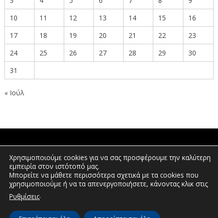
3
4
5
6
7
8
9
10
11
12
13
14
15
16
17
18
19
20
21
22
23
24
25
26
27
28
29
30
31
« Ιούλ
ΠΟΛΙΤΕΣ
Χρησιμοποιούμε cookies για να σας προσφέρουμε την καλύτερη
εμπειρία στον ιστότοπό μας.
Μπορείτε να μάθετε περισσότερα σχετικά με τα cookies που
χρησιμοποιούμε ή να τα απενεργοποιήσετε, κάνοντας κλικ στις
ΕΠΕΝΔΥΤΕΣ
.
Ρυθμίσεις