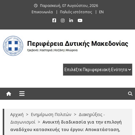
Skip
Παρασκευή, 07 Αυγούστου, 2026
to
Επικοινωνία
Παλιός ιστότοπος
EN
content
Περιφέρεια Δυτικής Μακεδονίας
Γρεβενά | Καστοριά | Κοζάνη | Φλώρινα
Αρχική
>
Ενημέρωση Πολιτών
>
Διακηρύξεις -
Διαγωνισμοί
>
Ανοικτή διαδικασία για την επιλογή
αναδόχου κατασκευής του έργου: Αποκατάσταση,