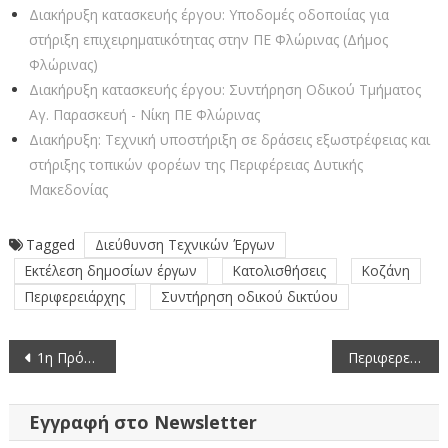
Διακήρυξη κατασκευής έργου: Υποδομές οδοποιίας για
στήριξη επιχειρηματικότητας στην ΠΕ Φλώρινας (Δήμος
Φλώρινας)
Διακήρυξη κατασκευής έργου: Συντήρηση Οδικού Τμήματος
Αγ. Παρασκευή - Νίκη ΠΕ Φλώρινας
Διακήρυξη: Τεχνική υποστήριξη σε δράσεις εξωστρέφειας και
στήριξης τοπικών φορέων της Περιφέρειας Δυτικής
Μακεδονίας
Tagged
Διεύθυνση Τεχνικών Έργων
Εκτέλεση δημοσίων έργων
Κατολισθήσεις
Κοζάνη
Περιφερειάρχης
Συντήρηση οδικού δικτύου
Πλοήγηση
1η Πρόσκληση για την υποβολή αιτήσεων στήριξης – φακέλων υποψηφιότητας προς ένταξη στο Υπομέτρο 6.3 «Ανάπτυξη μικρών γεωργικών εκμεταλλεύσεων» του Προγράμματος Αγροτικής Ανάπτυξης (ΠΑΑ) της Ελλάδας 2014 – 2020
Περιφερειάρχης Θ. Καρυπίδης: «Επενδύουμε στη γνώση για να γίνει η Δυτική Μακεδονία το ενεργειακό κέντρο της χώρας και των Βαλκανίων»
άρθρων
Εγγραφή στο Newsletter