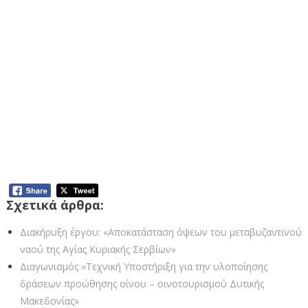
Ανοικτή διαδικασία για την επιλογή αναδόχου
κατασκευής του έργου: Αποκατάσταση, σταθεροποίηση
κατολισθήσεων πράνων στην ΕΟ 20 (Κοζάνης –
Ιωαννίνων)
Ανοικτή διαδικασία για την επιλογή αναδόχου
κατασκευής του έργου: Αποκατάσταση, σταθεροποίηση
κατολισθήσεων πράνων στην ΕΟ 20 (Κοζάνης –
Ιωαννίνων) – (Κοζάνης – Ιωαννίνων) – (Κοζάνης –
Ιωαννίνων)
Σχετικά άρθρα:
Διακήρυξη έργου: «Αποκατάσταση όψεων του μεταβυζαντινού
ναού της Αγίας Κυριακής Σερβίων»
Διαγωνισμός «Τεχνική Υποστήριξη για την υλοποίησης
δράσεων προώθησης οίνου – οινοτουρισμού Δυτικής
Μακεδονίας»