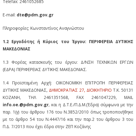
Telefax: 2461052685
E-mail:
dte@pdm.gov.gr
Πληροφορίες: Κωνσταντίνος Αναγνώστου
1.2 Εργοδότης ή Κύριος του Έργου: ΠΕΡΙΦΕΡΕΙΑ ΔΥΤΙΚΗΣ
ΜΑΚΕΔΟΝΙΑΣ
1.3 Φορέας κατασκευής του έργου: Δ/ΝΣΗ ΤΕΧΝΙΚΩΝ ΕΡΓΩΝ
(ΕΔΡΑ) ΠΕΡΙΦΕΡΕΙΑΣ ΔΥΤΙΚΗΣ ΜΑΚΕΔΟΝΙΑΣ.
1.4 Προϊσταμένη Αρχή: ΟΙΚΟΝΟΜΙΚΗ ΕΠΙΤΡΟΠΗ ΠΕΡΙΦΕΡΕΙΑΣ
ΔΥΤΙΚΗΣ ΜΑΚΕΔΟΝΙΑΣ,
ΔΗΜΟΚΡΑΤΙΑΣ 27, ΔΙΟΙΚΗΤΗΡΙΟ
Τ.Κ. 50131
ΚΟΖΑΝΗ, ΤΗΛ 2461351568, FAX 2461047229, MAIL
info.oe.@pdm.gov.gr
, και η Δ.Τ.Ε./Π.Δ.Μ.(Έδρα) σύμφωνα με την
παρ. 1(γ) του άρθρου 176 του Ν.3852/2010 όπως τροποποιήθηκε
με το άρθρο 54 του Ν.4447/16 και την παρ.2 του άρθρου 3 του
Π.Δ. 7/2013 που έχει έδρα στην ΖΕΠ Κοζάνης