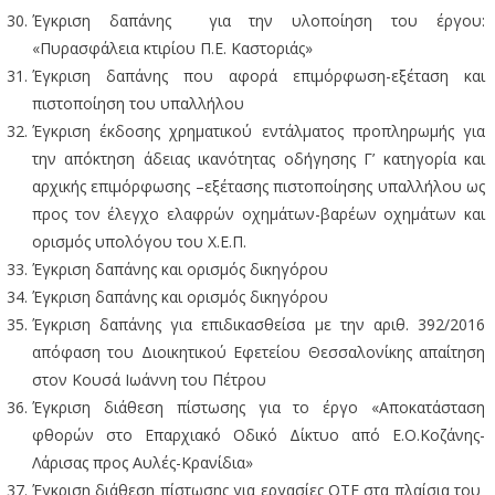
Έγκριση δαπάνης για την υλοποίηση του έργου:
«Πυρασφάλεια κτιρίου Π.Ε. Καστοριάς»
Έγκριση δαπάνης που αφορά επιμόρφωση-εξέταση και
πιστοποίηση του υπαλλήλου
Έγκριση έκδοσης χρηματικού εντάλματος προπληρωμής για
την απόκτηση άδειας ικανότητας οδήγησης Γ’ κατηγορία και
αρχικής επιμόρφωσης –εξέτασης πιστοποίησης υπαλλήλου ως
προς τον έλεγχο ελαφρών οχημάτων-βαρέων οχημάτων και
ορισμός υπολόγου του Χ.Ε.Π.
Έγκριση δαπάνης και ορισμός δικηγόρου
Έγκριση δαπάνης και ορισμός δικηγόρου
Έγκριση δαπάνης για επιδικασθείσα με την αριθ. 392/2016
απόφαση του Διοικητικού Εφετείου Θεσσαλονίκης απαίτηση
στον Κουσά Ιωάννη του Πέτρου
Έγκριση διάθεση πίστωσης για το έργο «Αποκατάσταση
φθορών στο Επαρχιακό Οδικό Δίκτυο από Ε.Ο.Κοζάνης-
Λάρισας προς Αυλές-Κρανίδια»
Έγκριση διάθεση πίστωσης για εργασίες ΟΤΕ στα πλαίσια του