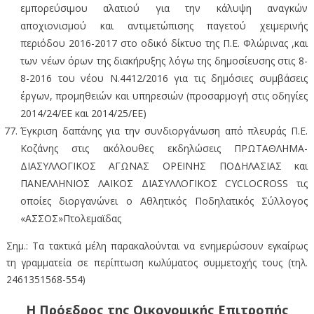
εμπορεύσιμου αλατιού για την κάλυψη αναγκών
αποχιονισμού και αντιμετώπισης παγετού χειμερινής
περιόδου 2016-2017 στο οδικό δίκτυο της Π.Ε. Φλώρινας ,και
των νέων όρων της διακήρυξης λόγω της δημοσίευσης στις 8-
8-2016 του νέου Ν.4412/2016 για τις δημόσιες συμβάσεις
έργων, προμηθειών και υπηρεσιών (προσαρμογή στις οδηγίες
2014/24/ΕΕ και 2014/25/ΕΕ)
Έγκριση δαπάνης για την συνδιοργάνωση από πλευράς Π.Ε.
Κοζάνης στις ακόλουθες εκδηλώσεις ΠΡΩΤΑΘΛΗΜΑ-
ΔΙΑΣΥΛΛΟΓΙΚΟΣ ΑΓΩΝΑΣ ΟΡΕΙΝΗΣ ΠΟΔΗΛΑΣΙΑΣ και
ΠΑΝΕΛΛΗΝΙΟΣ ΛΑΪΚΟΣ ΔΙΑΣΥΛΛΟΓΙΚΟΣ CYCLOCROSS τις
οποίες διοργανώνει ο Αθλητικός Ποδηλατικός Σύλλογος
«ΑΣΣΟΣ»Πτολεμαϊδας
Σημ.: Τα τακτικά μέλη παρακαλούνται να ενημερώσουν εγκαίρως
τη γραμματεία σε περίπτωση κωλύματος συμμετοχής τους (τηλ.
2461351568-554)
Η Πρόεδρος της Οικονομικής Επιτροπής