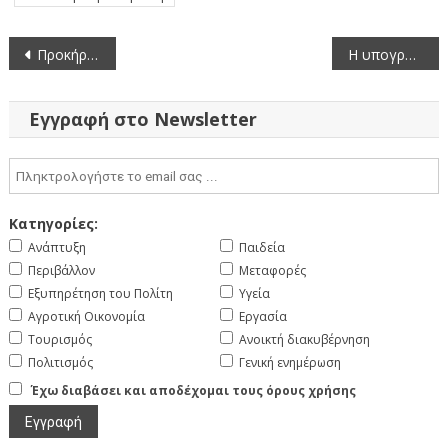
Πλοήγηση
Προκήρυξη αγώνων πρωταθλήματος παλαιμάχων ποδοσφαιριστών περιόδου 2016-2017
Η υπογραφή της σύμβασης της Πανεπιστημιούπολης
άρθρων
Εγγραφή στο Newsletter
Κατηγορίες:
Ανάπτυξη
Παιδεία
Περιβάλλον
Μεταφορές
Εξυπηρέτηση του Πολίτη
Υγεία
Αγροτική Οικονομία
Εργασία
Τουρισμός
Ανοικτή διακυβέρνηση
Πολιτισμός
Γενική ενημέρωση
Έχω διαβάσει και αποδέχομαι τους όρους χρήσης