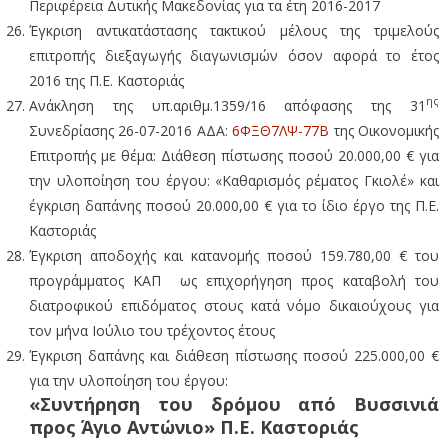
Περιφέρεια Δυτικής Μακεδονίας για τα έτη 2016-2017
Έγκριση αντικατάστασης τακτικού μέλους της τριμελούς
επιτροπής διεξαγωγής διαγωνισμών όσον αφορά το έτος
2016 της Π.Ε. Καστοριάς
ης
Ανάκληση της υπ.αριθμ.1359/16 απόφασης της 31
Συνεδρίασης 26-07-2016 ΑΔΑ:
6ΦΞΘ7ΛΨ-77Β
της Οικονομικής
Επιτροπής με θέμα: Διάθεση πίστωσης ποσού 20.000,00 € για
την υλοποίηση του έργου: «Καθαρισμός ρέματος Γκιολέ» και
έγκριση δαπάνης ποσού 20.000,00 € για το ίδιο έργο της Π.Ε.
Καστοριάς
Έγκριση αποδοχής και κατανομής ποσού 159.780,00 € του
προγράμματος ΚΑΠ ως επιχορήγηση προς καταβολή του
διατροφικού επιδόματος στους κατά νόμο δικαιούχους για
τον μήνα Ιούλιο του τρέχοντος έτους
Έγκριση δαπάνης και διάθεση πίστωσης ποσού 225.000,00 €
για την υλοποίηση του έργου:
«Συντήρηση του δρόμου από Βυσσινιά
προς Άγιο Αντώνιο» Π.Ε. Καστοριάς