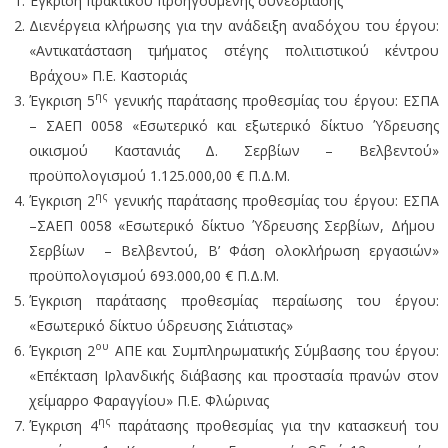
Έγκριση πρακτικού προηγούμενης συνεδρίασης
Διενέργεια κλήρωσης για την ανάδειξη αναδόχου του έργου:
«Αντικατάσταση τμήματος στέγης πολιτιστικού κέντρου
Βράχου» Π.Ε. Καστοριάς
ης
Έγκριση 5
γενικής παράτασης προθεσμίας του έργου: ΕΣΠΑ
– ΣΑΕΠ 0058 «Εσωτερικό και εξωτερικό δίκτυο Ύδρευσης
οικισμού Καστανιάς Δ. Σερβίων – Βελβεντού»
προϋπολογισμού 1.125.000,00 € Π.Δ.Μ.
ης
Έγκριση 2
γενικής παράτασης προθεσμίας του έργου: ΕΣΠΑ
–ΣΑΕΠ 0058 «Εσωτερικό δίκτυο Ύδρευσης Σερβίων, Δήμου
Σερβίων – Βελβεντού, Β’ Φάση ολοκλήρωση εργασιών»
προϋπολογισμού 693.000,00 € Π.Δ.Μ.
Έγκριση παράτασης προθεσμίας περαίωσης του έργου:
«Εσωτερικό δίκτυο ύδρευσης Σιάτιστας»
ου
Έγκριση 2
ΑΠΕ και Συμπληρωματικής Σύμβασης του έργου:
«Επέκταση Ιρλανδικής διάβασης και προστασία πρανών στον
χείμαρρο Φαραγγίου» Π.Ε. Φλώρινας
ης
Έγκριση 4
παράτασης προθεσμίας για την κατασκευή του