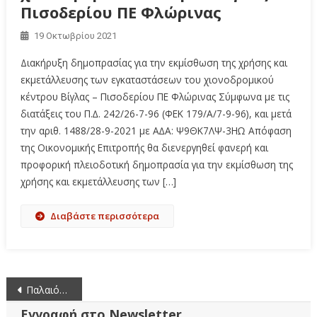
Πισοδερίου ΠΕ Φλώρινας
19 Οκτωβρίου 2021
Διακήρυξη δημοπρασίας για την εκμίσθωση της χρήσης και
εκμετάλλευσης των εγκαταστάσεων του χιονοδρομικού
κέντρου Βίγλας – Πισοδερίου ΠΕ Φλώρινας Σύμφωνα με τις
διατάξεις του Π.∆. 242/26-7-96 (ΦΕΚ 179/Α/7-9-96), και μετά
την αριθ. 1488/28-9-2021 με Α∆Α: Ψ9ΘΚ7ΛΨ-3ΗΩ Απόφαση
της Οικονομικής Επιτροπής θα διενεργηθεί φανερή και
προφορική πλειοδοτική δημοπρασία για την εκμίσθωση της
χρήσης και εκμετάλλευσης των […]
Διαβάστε περισσότερα
Πλοήγηση
Παλαιότερα άρθρα
άρθρων
Εγγραφή στο Newsletter