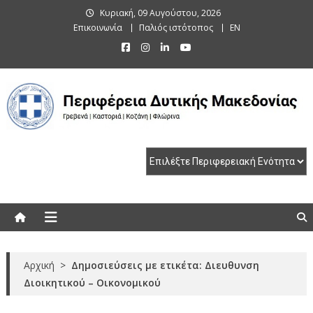
Skip
Κυριακή, 09 Αυγούστου, 2026
to
Επικοινωνία
Παλιός ιστότοπος
EN
content
Περιφέρεια Δυτικής Μακεδονίας
Γρεβενά | Καστοριά | Κοζάνη | Φλώρινα
Αρχική
>
Δημοσιεύσεις με ετικέτα: Διευθυνση
Διοικητικού – Οικονομικού