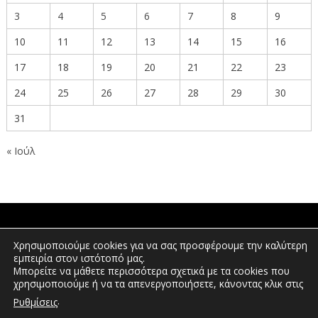
3
4
5
6
7
8
9
10
11
12
13
14
15
16
17
18
19
20
21
22
23
24
25
26
27
28
29
30
31
« Ιούλ
ΠΟΛΙΤΕΣ
Χρησιμοποιούμε cookies για να σας προσφέρουμε την καλύτερη
εμπειρία στον ιστότοπό μας.
Μπορείτε να μάθετε περισσότερα σχετικά με τα cookies που
χρησιμοποιούμε ή να τα απενεργοποιήσετε, κάνοντας κλικ στις
ΕΠΕΝΔΥΤΕΣ
.
Ρυθμίσεις