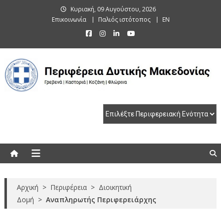
Skip
Κυριακή, 09 Αυγούστου, 2026
to
Επικοινωνία
Παλιός ιστότοπος
EN
content
Περιφέρεια Δυτικής Μακεδονίας
Γρεβενά | Καστοριά | Κοζάνη | Φλώρινα
Αρχική
>
Περιφέρεια
>
Διοικητική
Δομή
>
Αναπληρωτής Περιφερειάρχης