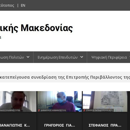
στότοπος
EN
ρωση Πολιτών
Ενημέρωση Επενδυτών
Ψηφιακή Περιφέρεια
κατεπείγουσα συνεδρίαση της Επιτροπής Περιβάλλοντος της 