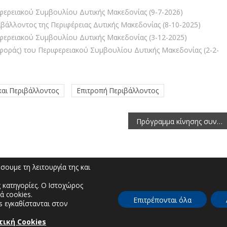
ερειακού Συμβουλίου Δυτικής Μακεδονίας (9-7-2026)
βάλλοντος της Περιφέρειας Δυτικής Μακεδονίας (8-10-2025)
ερειακού Συμβουλίου Δυτικής Μακεδονίας (3-12-2025)
φοράς) του Περιφερειακού Συμβουλίου Δυτικής Μακεδονίας (2-2-
και Περιβάλλοντος
Επιτροπή Περιβάλλοντος
Πρόγραμμα κίνησης συνεργείων 22/3/2021-27/3/2021 για το Έργο Καταπολέμησης Κουνουπιών Περιφέρειας Δυτικής Μακεδονίας 2020-2022
ουμε τη λειτουργία της και
 κατηγορίες. Ο Ιστοχώρος
ά cookies.
Επιτρέπονται όλα
s εγκαθίστανται στον
τική Cookies