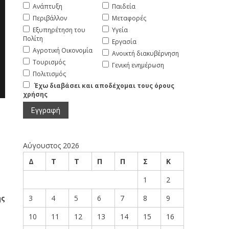
Ανάπτυξη
Παιδεία
Περιβάλλον
Μεταφορές
Εξυπηρέτηση του
Υγεία
Πολίτη
Εργασία
Αγροτική Οικονομία
Ανοικτή διακυβέρνηση
Τουρισμός
Γενική ενημέρωση
Πολιτισμός
Έχω διαβάσει και αποδέχομαι τους όρους
χρήσης
Αύγουστος 2026
Δ
Τ
Τ
Π
Π
Σ
Κ
1
2
ής
3
4
5
6
7
8
9
10
11
12
13
14
15
16