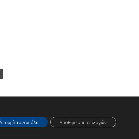
ΕΠΕΝΔΥΤΕΣ
Απορρίπτονται όλα
Αποθήκευση επιλογών