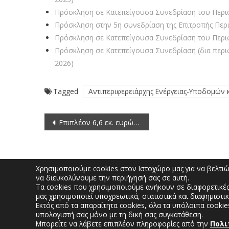
Πρόσκληση σε Κατεπείγουσα Συνεδρίαση του Περιφ
Πρόσκληση στην 5η συνεδρίαση της Επιτροπής Περι
Πρόσκληση σε Κατεπείγουσα Συνεδρίαση του Περιφ
Πρόσκληση σε Κατεπείγουσα Συνεδρίαση (δια περι
2026)
Tagged
Αντιπεριφερειάρχης Ενέργειας-Υποδομών 
Πλοήγηση
Επιπλέον 6,6 εκ. ευρώ από το Πρόγραμμα Αγροτικής Ανάπτυξης (ΠΑΑ) 2014-2020, που διαχειρίζεται η ΕΥΔΕΠ ΠΔΜ, για επέκταση, βελτίωση και εκσυγχρονισμό αρδευτικών δικτύων στην Περιφέρεια Δυτικής Μακεδονίας
άρθρων
Χρησιμοποιούμε cookies στον Ιστοχώρο μας για να βελτιώσ
να διευκολύνουμε την περιήγησή σας σε αυτή.
Τα cookies που χρησιμοποιούμε ανήκουν σε διαφορετικές
ΠΟΛΙΤΕΣ
μας χρησιμοποιεί υποχρεωτικά, στατιστικά και διαφημιστικ
Εκτός από τα απαραίτητα cookies, όλα τα υπόλοιπα cookie
υπολογιστή σας μόνο με τη δική σας συγκατάθεση.
Μπορείτε να λάβετε επιπλέον πληροφορίες από την
Πολι