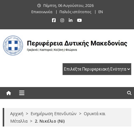
Skip
Πέμπτη, 06 Αυγούστου, 2026
to
Επικοινωνία
Παλιός ιστότοπος
EN
content
Περιφέρεια Δυτικής Μακεδονίας
Γρεβενά | Καστοριά | Κοζάνη | Φλώρινα
Αρχική
>
Ενημέρωση Επενδυτών
>
Ορυκτά και
Μέταλλα
>
2. Νικέλιο (Ni)