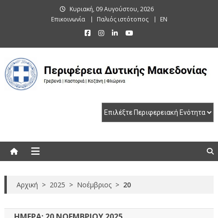
Skip
Κυριακή, 09 Αυγούστου, 2026
to
Επικοινωνία
Παλιός ιστότοπος
EN
content
Περιφέρεια Δυτικής Μακεδονίας
Γρεβενά | Καστοριά | Κοζάνη | Φλώρινα
Αρχική
>
2025
>
Νοέμβριος
>
20
ΗΜΈΡΑ:
20 ΝΟΕΜΒΡΊΟΥ 2025