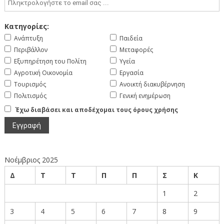
Κατηγορίες:
Ανάπτυξη
Παιδεία
Περιβάλλον
Μεταφορές
Εξυπηρέτηση του Πολίτη
Υγεία
Αγροτική Οικονομία
Εργασία
Τουρισμός
Ανοικτή διακυβέρνηση
Πολιτισμός
Γενική ενημέρωση
Έχω διαβάσει και αποδέχομαι τους όρους χρήσης
Νοέμβριος 2025
Δ
Τ
Τ
Π
Π
Σ
Κ
1
2
3
4
5
6
7
8
9