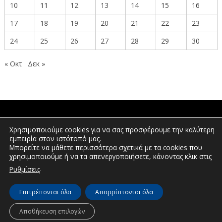
10
11
12
13
14
15
16
17
18
19
20
21
22
23
24
25
26
27
28
29
30
« Οκτ
Δεκ »
ΠΟΛΙΤΕΣ
Χρησιμοποιούμε cookies για να σας προσφέρουμε την καλύτερη
εμπειρία στον ιστότοπό μας.
Μπορείτε να μάθετε περισσότερα σχετικά με τα cookies που
χρησιμοποιούμε ή να τα απενεργοποιήσετε, κάνοντας κλικ στις
ΕΠΕΝΔΥΤΕΣ
.
Ρυθμίσεις
Επιτρέπονται όλα
Απορρίπτονται όλα
© Διεύθυνση Διαφάνειας & Ηλεκτρονικής Διακυβέρνησης | Περιφέρεια
Δυτικής Μακεδονίας | 2026
Αποθήκευση επιλογών
Πλοήγηση
Δήλωση προσβασιμότητας
Πολιτική Απορρήτου