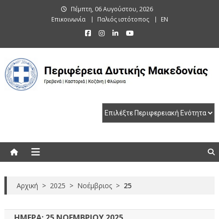
Skip
Πέμπτη, 06 Αυγούστου, 2026
to
Επικοινωνία
Παλιός ιστότοπος
EN
content
Περιφέρεια Δυτικής Μακεδονίας
Γρεβενά | Καστοριά | Κοζάνη | Φλώρινα
Αρχική
>
2025
>
Νοέμβριος
>
25
ΗΜΈΡΑ:
25 ΝΟΕΜΒΡΊΟΥ 2025