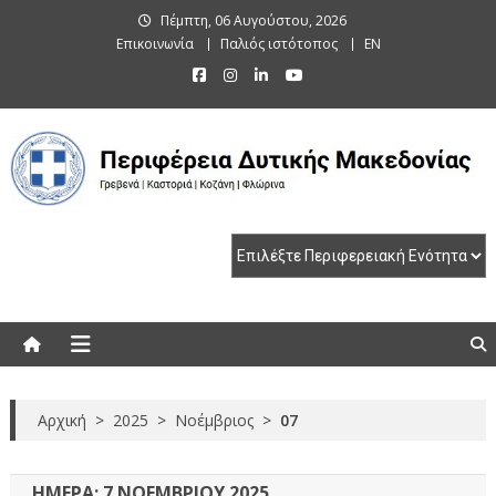
Skip
Πέμπτη, 06 Αυγούστου, 2026
to
Επικοινωνία
Παλιός ιστότοπος
EN
content
Περιφέρεια Δυτικής Μακεδονίας
Γρεβενά | Καστοριά | Κοζάνη | Φλώρινα
Αρχική
>
2025
>
Νοέμβριος
>
07
ΗΜΈΡΑ:
7 ΝΟΕΜΒΡΊΟΥ 2025