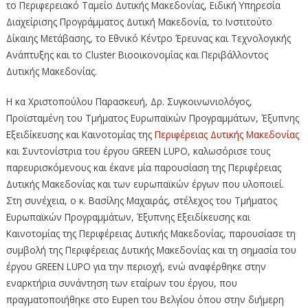
το Περιφερειακό Ταμείο Δυτικής Μακεδονίας, Ειδική Υπηρεσία
Διαχείρισης Προγράμματος Δυτική Μακεδονία, το Ινστιτούτο
Δίκαιης Μετάβασης, το Εθνικό Κέντρο Έρευνας και Τεχνολογικής
Ανάπτυξης και το Cluster Βιοοικονομίας και Περιβάλλοντος
Δυτικής Μακεδονίας.
Η κα Χριστοπούλου Παρασκευή, Δρ. Συγκοινωνιολόγος,
Προϊσταμένη του Τμήματος Ευρωπαϊκών Προγραμμάτων, Έξυπνης
Εξειδίκευσης και Καινοτομίας της
Περιφέρειας Δυτικής Μακεδονίας
και Συντονίστρια του έργου GREEN LUPO, καλωσόρισε τους
παρευρισκόμενους και έκανε μία παρουσίαση της Περιφέρειας
Δυτικής Μακεδονίας και των ευρωπαϊκών έργων που υλοποιεί.
Στη συνέχεια, ο κ. Βασίλης Μαχαιράς, στέλεχος του Τμήματος
Ευρωπαϊκών Προγραμμάτων, Έξυπνης Εξειδίκευσης και
Καινοτομίας της Περιφέρειας Δυτικής Μακεδονίας, παρουσίασε τη
συμβολή της Περιφέρειας Δυτικής Μακεδονίας και τη σημασία του
έργου GREEN LUPO για την περιοχή, ενώ αναφέρθηκε στην
εναρκτήρια συνάντηση των εταίρων του έργου, που
πραγματοποιήθηκε στο Eupen του Βελγίου όπου στην διήμερη