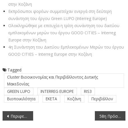
στην Κοζάνη
Εκπρόσωποι φορέων συμμετείχαν ενεργά στη δεύτερη
συνάντηση του έργου Green LUPO (Interreg Europe)
Ολοκληρώθηκε με επιτυχία η τρίτη συνάντηση του δικτύου
εμπλεκομένων μερών του έργου GOOD CITIES – Interreg
Europe στην Κοζάνη
4η Συνάντηση του Δικτύου Εμπλεκομένων Μερών του έργου
GOOD CITIES – Interreg Europe στην Κοζάνη
Tagged
Cluster Βιοοικονομίας και Περιβάλλοντος Δυτικής
Μακεδονίας
GREEN LUPO
INTERREG EUROPE
RIS3
Βιοποικιλότητα
ΕΚΕΤΑ
Κοζάνη
Περιβάλλον
Πλοήγηση
Περιφερειάρχης Γιώργος Αμανατίδης: Κάνουμε πράξη τη δέσμευσή μας να αναδείξουμε το μανιτάρι των Γρεβενών
58η Πρόσκληση σε συνεδρίαση της Περιφερειακής Επιτροπής της Περιφέρειας Δυτικής Μακεδονίας με μεικτό τρόπο (24-11-2025)
άρθρων