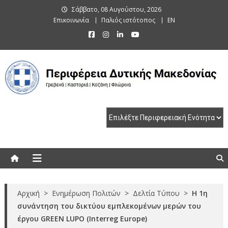
Skip
Σάββατο, 08 Αυγούστου, 2026
to
Επικοινωνία
Παλιός ιστότοπος
EN
content
Περιφέρεια Δυτικής Μακεδονίας
Γρεβενά | Καστοριά | Κοζάνη | Φλώρινα
Αρχική
>
Ενημέρωση Πολιτών
>
Δελτία Τύπου
>
Η 1η
συνάντηση του δικτύου εμπλεκομένων μερών του
έργου GREEN LUPO (Interreg Europe)