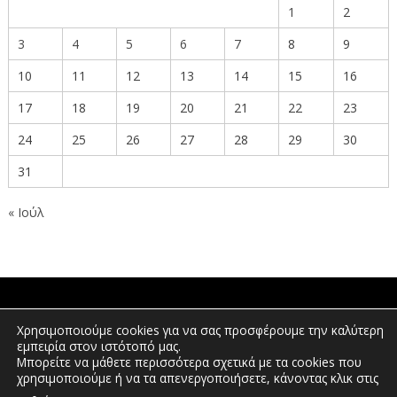
1
2
3
4
5
6
7
8
9
10
11
12
13
14
15
16
17
18
19
20
21
22
23
24
25
26
27
28
29
30
31
« Ιούλ
ΠΟΛΙΤΕΣ
Χρησιμοποιούμε cookies για να σας προσφέρουμε την καλύτερη
εμπειρία στον ιστότοπό μας.
Μπορείτε να μάθετε περισσότερα σχετικά με τα cookies που
χρησιμοποιούμε ή να τα απενεργοποιήσετε, κάνοντας κλικ στις
ΕΠΕΝΔΥΤΕΣ