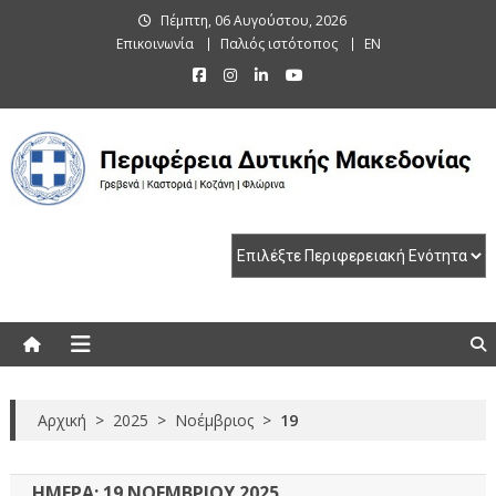
Skip
Πέμπτη, 06 Αυγούστου, 2026
to
Επικοινωνία
Παλιός ιστότοπος
EN
content
Περιφέρεια Δυτικής Μακεδονίας
Γρεβενά | Καστοριά | Κοζάνη | Φλώρινα
Αρχική
>
2025
>
Νοέμβριος
>
19
ΗΜΈΡΑ:
19 ΝΟΕΜΒΡΊΟΥ 2025