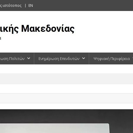
ς ιστότοπος
EN
ρωση Πολιτών
Ενημέρωση Επενδυτών
Ψηφιακή Περιφέρεια