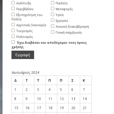
Ανάπτυξη
Παιδεία
Περιβάλλον
Μεταφορές
Εξυπηρέτηση του
Υγεία
Πολίτη
Εργασία
Αγροτική Οικονομία
Ανοικτή διακυβέρνηση
Τουρισμός
Γενική ενημέρωση
Πολιτισμός
Έχω διαβάσει και αποδέχομαι τους όρους
χρήσης
Ιανουάριος 2024
Δ
Τ
Τ
Π
Π
Σ
Κ
1
2
3
4
5
6
7
8
9
10
11
12
13
14
15
16
17
18
19
20
21