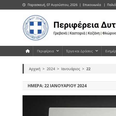
Skip
Παρασκευή, 07 Αυγούστου, 2026
Επικοινωνία
Παλιό
to
content
Περιφέρεια Δυτικής Μακεδονίας
Γρεβενά | Καστοριά | Κοζάνη | Φλώρινα
Περιφέρεια
Έργα και Δράσεις
Ενημέ
Αρχική
>
2024
>
Ιανουάριος
>
22
ΗΜΈΡΑ:
22 ΙΑΝΟΥΑΡΊΟΥ 2024