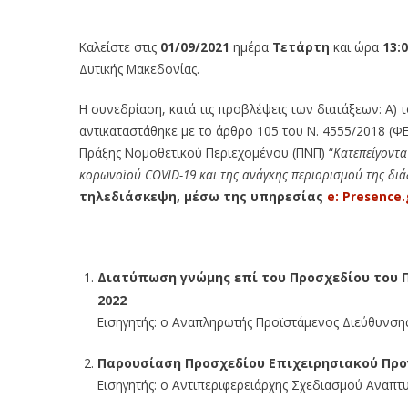
Πρόσκληση Συνεδρίασης έτους 2021 Περιφερειακής Επιτ
Καλείστε στις
01/09/2021
ημέρα
Τετάρτη
και ώρα
13:
Δυτικής Μακεδονίας.
Η συνεδρίαση, κατά τις προβλέψεις των διατάξεων: Α) τ
αντικαταστάθηκε με το άρθρο 105 του Ν. 4555/2018 (ΦΕΚ 
Πράξης Νομοθετικού Περιεχομένου (ΠΝΠ) “
Κατεπείγοντα
κορωνοϊού
COVID-19 και της ανάγκης περιορισμού της δι
τηλεδιάσκεψη, μέσω της υπηρεσίας
e: Presence.
Διατύπωση γνώμης επί του Προσχεδίου του 
2022
Εισηγητής: ο Αναπληρωτής Προϊστάμενος Διεύθυνσης
Παρουσίαση Προσχεδίου Επιχειρησιακού Πρ
Εισηγητής: ο Αντιπεριφερειάρχης Σχεδιασμού Αναπτυ