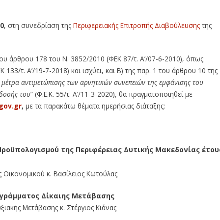
ροπής Διαβούλευσης Περιφέρειας Δυτικής Μακεδονίας (1-9-2021)
00
, στη συνεδρίαση της
Περιφερειακής Επιτροπής Διαβούλευσης
της
ου άρθρου 178 του Ν. 3852/2010 (ΦΕΚ 87/τ. Α’/07-6-2010), όπως
133/τ. Α’/19-7-2018) και ισχύει, και Β) της παρ. 1 του άρθρου 10 της
 μέτρα αντιμετώπισης των αρνητικών συνεπειών της εμφάνισης του
άδοσής του
” (Φ.Ε.Κ. 55/τ. Α’/11-3-2020), θα πραγματοποιηθεί με
gov.gr
,
με τα παρακάτω θέματα ημερήσιας διάταξης:
Προϋπολογισμού της Περιφέρειας Δυτικής Μακεδονίας έτου
 Οικονομικού κ. Βασίλειος Κωτούλας
ογράμματος Δίκαιης Μετάβασης
ξιακής Μετάβασης κ. Στέργιος Κιάνας