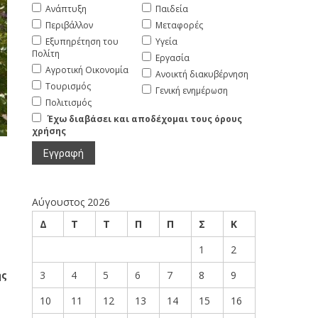
Ανάπτυξη
Παιδεία
Περιβάλλον
Μεταφορές
Εξυπηρέτηση του
Υγεία
Πολίτη
Εργασία
Αγροτική Οικονομία
Ανοικτή διακυβέρνηση
Τουρισμός
Γενική ενημέρωση
Πολιτισμός
Έχω διαβάσει και αποδέχομαι τους όρους
χρήσης
Αύγουστος 2026
Δ
Τ
Τ
Π
Π
Σ
Κ
1
2
ής
3
4
5
6
7
8
9
10
11
12
13
14
15
16