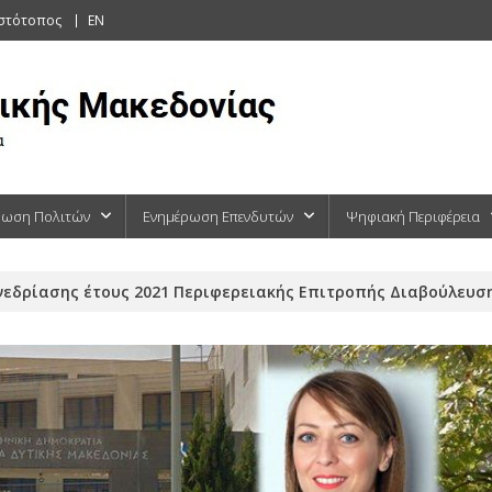
ιστότοπος
EN
ρωση Πολιτών
Ενημέρωση Επενδυτών
Ψηφιακή Περιφέρεια
εδρίασης έτους 2021 Περιφερειακής Επιτροπής Διαβούλευσης