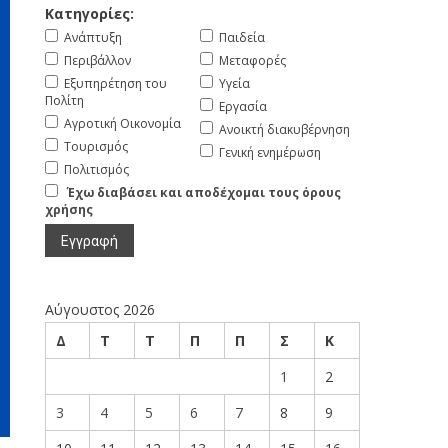
Κατηγορίες:
Ανάπτυξη
Παιδεία
Περιβάλλον
Μεταφορές
Εξυπηρέτηση του
Υγεία
Πολίτη
Εργασία
Αγροτική Οικονομία
Ανοικτή διακυβέρνηση
Τουρισμός
Γενική ενημέρωση
Πολιτισμός
Έχω διαβάσει και αποδέχομαι τους όρους
χρήσης
Αύγουστος 2026
Δ
Τ
Τ
Π
Π
Σ
Κ
1
2
3
4
5
6
7
8
9