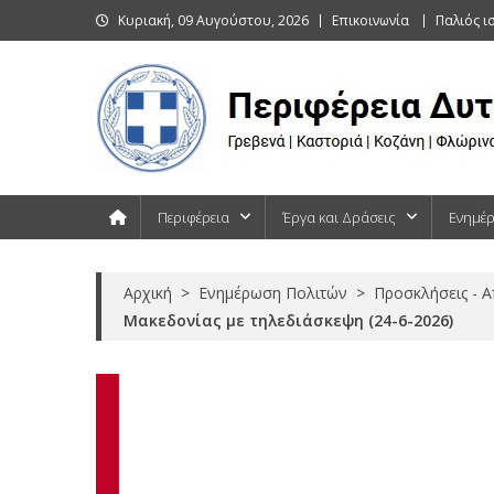
Skip
Κυριακή, 09 Αυγούστου, 2026
Επικοινωνία
Παλιός ι
to
content
Περιφέρεια Δυτικής Μακεδονίας
Γρεβενά | Καστοριά | Κοζάνη | Φλώρινα
Περιφέρεια
Έργα και Δράσεις
Ενημέ
Αρχική
>
Ενημέρωση Πολιτών
>
Προσκλήσεις - 
Μακεδονίας με τηλεδιάσκεψη (24-6-2026)