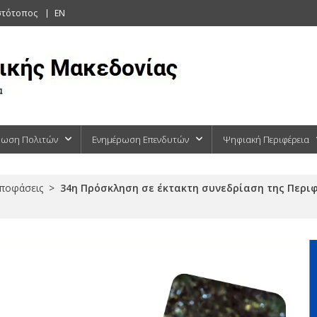
στότοπος
EN
ρωση Πολιτών
Ενημέρωση Επενδυτών
Ψηφιακή Περιφέρεια
Αποφάσεις
>
34η Πρόσκληση σε έκτακτη συνεδρίαση της Περι