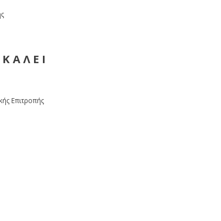
ής
Κ Α Λ Ε Ι
κής Επιτροπής