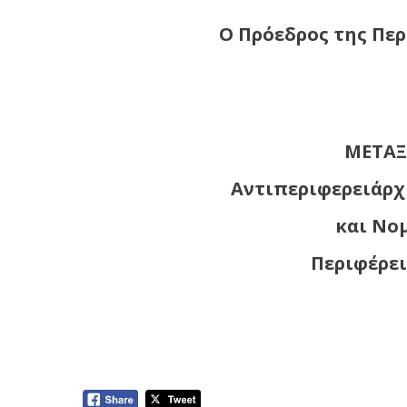
Ο Πρόεδρος της Περ
ΜΕΤΑΞ
Αντιπεριφερειάρχ
και Νο
Περιφέρει
34η Πρόσκληση σε έκτακτη συνεδρ
Περιφέρειας Δυτικής Μακεδονίας μ