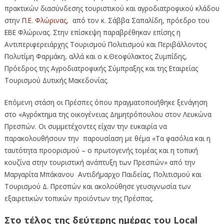
πρακτικών διασύνδεσης τουριστικού και αγροδιατροφικού κλάδου
στην
Π.Ε. Φλώρινας
, από τον κ. Σάββα Σαπαλίδη, πρόεδρο του
ΕΒΕ Φλώρινας. Στην επίσκεψη παραβρέθηκαν επίσης η
Αντιπεριφερειάρχης Τουρισμού Πολιτισμού και Περιβάλλοντος
Πολυτίμη Φαρμάκη, αλλά και ο κ.Θεοφύλακτος Ζυμπίδης,
Πρόεδρος της Αγροδιατροφικής Σύμπραξης και της Εταιρείας
Τουρισμού Δυτικής Μακεδονίας.
Επόμενη στάση οι Πρέσπες όπου πραγματοποιήθηκε ξενάγηση
στο «Αγρόκτημα της οικογένειας Δημητρόπουλου στον Λευκώνα
Πρεσπών. Οι συμμετέχοντες είχαν την ευκαιρία να
παρακολουθήσουν την παρουσίαση με θέμα «Τα φασόλια και η
ταυτότητα προορισμού – ο πρωτογενής τομέας και η τοπική
κουζίνα στην τουριστική ανάπτυξη των Πρεσπών» από την
Μαργαρίτα Μπάκανου Αντιδήμαρχο Παιδείας, Πολιτισμού και
Τουρισμού Δ. Πρεσπών και ακολούθησε γευσιγνωσία των
εξαιρετικών τοπικών προϊόντων της Πρέσπας.
Στο τέλος της δεύτερης ημέρας του Local