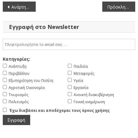
Πλοήγηση
Ανάρτηση παράτασης του χρόνου εκδήλωσης ενδιαφέροντος για τον ορισμό μελών που θα συγκροτήσουν την Ομάδα Εμπειρογνωμόνων Φραγμάτων (ΟΕΦ)
Πρόσκληση Εκδήλωσης Ενδιαφέροντος για την επιλογή μελών της Επιτροπής Ελέγχου της Ανεξάρτητης Αρχής Δημοσίων Εσόδων (ΑΑΔΕ) (19-6-2024)
άρθρων
Εγγραφή στο Newsletter
Κατηγορίες:
Ανάπτυξη
Παιδεία
Περιβάλλον
Μεταφορές
Εξυπηρέτηση του Πολίτη
Υγεία
Αγροτική Οικονομία
Εργασία
Τουρισμός
Ανοικτή διακυβέρνηση
Πολιτισμός
Γενική ενημέρωση
Έχω διαβάσει και αποδέχομαι τους όρους χρήσης