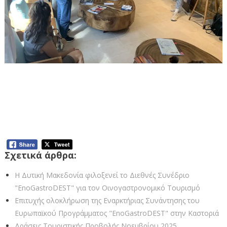
Με επισκέψεις σε επιχειρήσεις της Π.Ε.
Φλώρινας ολοκληρώθηκε το Local TOUR που
υλοποίησε η ΑΝΚΟ σε συνεργασία με την
ΑΝΦΛΟ με τη συμμετοχή της Περιφέρειας
Δυτικής Μακεδονίας
Σχετικά άρθρα:
Η Δυτική Μακεδονία φιλοξενεί το Διεθνές Συνέδριο
"EnoGastroDEST" για τον Οινογαστρονομικό Τουρισμό
Επιτυχής ολοκλήρωση της Εναρκτήριας Συνάντησης του
Ευρωπαϊκού Προγράμματος "EnoGastroDEST" στην Καστοριά
Δράσεις Τουριστικής Προβολής Νοεμβρίου 2025