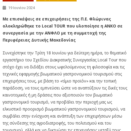
19 Ιουνίου 2024
Με επισκέψεις σε επιχειρήσεις της Π.Ε. Φλώρινας
ολοκληρώθηκε το Local TOUR που υλοποίησε η ΑΝΚΟ σε
συνεργασία με την ΑΝΦΛΟ με τη συμμετοχή της
Περιφέρειας Δυτικής Μακεδονίας
Συνεχίστηκε την Τρίτη 18 Ιουνίου για δεύτερη ημέρα, το θεματικό
εργαστήριο του Σχεδίου Διακρατικής Συνεργασίας Local Tour που
στόχο έχει να διδάξει στους ωφελούμενους τη φιλοσοφία και τις
τεχνικές εφαρμογής βιωματικού γαστρονομικού τουρισμού στις
επιχειρήσεις τους, με βάση το «τίμιο προϊόν» και την τοπική
παράδοση, να τους εμπνεύσει ώστε να αναπτύξουν τις δικές τους
καινοτομικές ή μη δράσεις που αξιοποιούν τον βιωματικό
γαστρονομικό τουρισμό, να προβάλει την περιοχή μας ως
ελκυστικό προορισμό βιωματικού γαστρονομικού τουρισμού, να
συμβάλει στην ενίσχυση και ανάπτυξη των επιχειρήσεων μέσω
της σύνδεσης της αγροδιατροφής, του πολιτισμού και του
τουρισμού, αλλά και να δικτυώσει τις επιχειρήσεις μεταξύ τους.