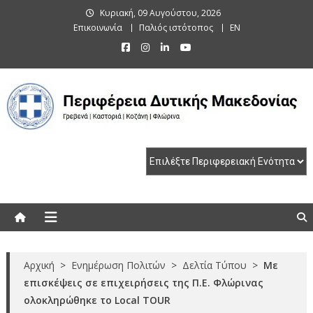
Skip
Κυριακή, 09 Αυγούστου, 2026
to
Επικοινωνία
Παλιός ιστότοπος
EN
content
Περιφέρεια Δυτικής Μακεδονίας
Γρεβενά | Καστοριά | Κοζάνη | Φλώρινα
Αρχική
>
Ενημέρωση Πολιτών
>
Δελτία Τύπου
>
Με
επισκέψεις σε επιχειρήσεις της Π.Ε. Φλώρινας
ολοκληρώθηκε το Local TOUR