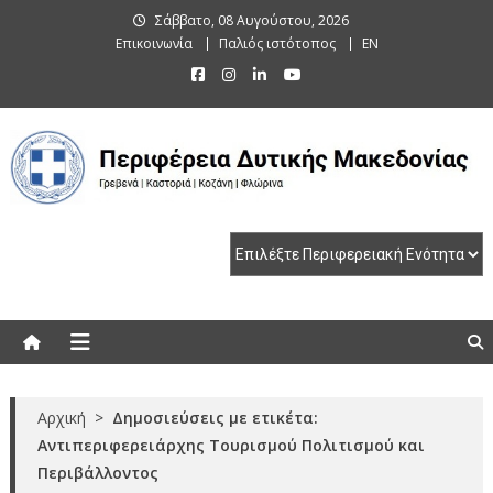
Skip
Σάββατο, 08 Αυγούστου, 2026
to
Επικοινωνία
Παλιός ιστότοπος
EN
content
Περιφέρεια Δυτικής Μακεδονίας
Γρεβενά | Καστοριά | Κοζάνη | Φλώρινα
Αρχική
>
Δημοσιεύσεις με ετικέτα:
Αντιπεριφερειάρχης Τουρισμού Πολιτισμού και
Περιβάλλοντος