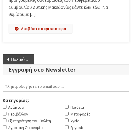
προηγούμενες συνεδριάσεις του Περιφερειακού
Συμβουλίου Δυτικής Μακεδονίας κάντε κλικ εδώ. Να
θυμίσουμε […]
Διαβάστε περισσότερα
Πλοήγηση
Παλαιότερα άρθρα
άρθρων
Εγγραφή στο Newsletter
Κατηγορίες:
Ανάπτυξη
Παιδεία
Περιβάλλον
Μεταφορές
Εξυπηρέτηση του Πολίτη
Υγεία
Αγροτική Οικονομία
Εργασία