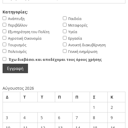
Κατηγορίες:
Ανάπτυξη
Παιδεία
Περιβάλλον
Μεταφορές
Εξυπηρέτηση του Πολίτη
Υγεία
Αγροτική Οικονομία
Εργασία
Τουρισμός
Ανοικτή διακυβέρνηση
Πολιτισμός
Γενική ενημέρωση
Έχω διαβάσει και αποδέχομαι τους όρους χρήσης
Αύγουστος 2026
Δ
Τ
Τ
Π
Π
Σ
Κ
1
2
3
4
5
6
7
8
9
10
11
12
13
14
15
16