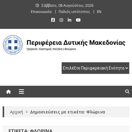
Skip
Σάββατο, 08 Αυγούστου, 2026
to
Επικοινωνία
Παλιός ιστότοπος
EN
content
Περιφέρεια Δυτικής Μακεδονίας
Γρεβενά | Καστοριά | Κοζάνη | Φλώρινα
Αρχική
>
Δημοσιεύσεις με ετικέτα: Φλώρινα
ΕΤΙΚΈΤΑ:
ΦΛΏΡΙΝΑ