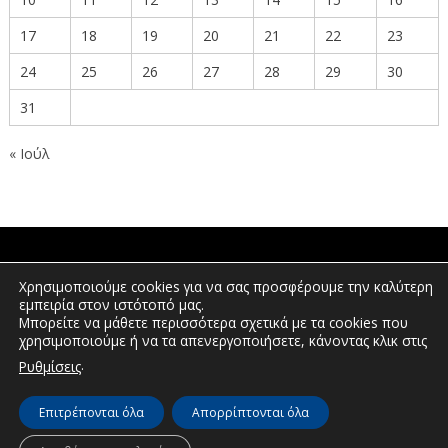
17
18
19
20
21
22
23
24
25
26
27
28
29
30
31
« Ιούλ
ΠΟΛΙΤΕΣ
Χρησιμοποιούμε cookies για να σας προσφέρουμε την καλύτερη
εμπειρία στον ιστότοπό μας.
Μπορείτε να μάθετε περισσότερα σχετικά με τα cookies που
χρησιμοποιούμε ή να τα απενεργοποιήσετε, κάνοντας κλικ στις
ΕΠΕΝΔΥΤΕΣ
.
Ρυθμίσεις
Επιτρέπονται όλα
Απορρίπτονται όλα
© Διεύθυνση Διαφάνειας & Ηλεκτρονικής Διακυβέρνησης | Περιφέρεια
Δυτικής Μακεδονίας | 2026