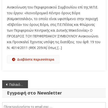
Ανακοίνωση του Περιφερειακού Συμβουλίου επί της Μ.Π.Ε.
του έργου: «Χιονοδρομικό Κέντρο όρους Βόρα
(Καϊμακτσαλάν)», το οποίο είναι υφιστάμενο στην περιοχή
«Ελβετία» του όρους Βόρα, στις Π.Ε.Πέλλας και Φλώρινας
των Περιφερειών Κεντρικής και Δυτικής Μακεδονίας» Ο
ΠΡΟΕΔΡΟΣ ΤΟΥ ΠΕΡΙΦΕΡΕΙΑΚΟΥ ΣΥΜΒΟΥΛΙΟΥ Ανακοινώνει
και Προσκαλεί Έχοντας υπόψη τις διατάξεις του άρθ. 19 του
Ν. 4014/2011 (ΦΕΚ 209/Α΄) όπως […]
Διαβάστε περισσότερα
Πλοήγηση
Παλαιότερα άρθρα
άρθρων
Εγγραφή στο Newsletter