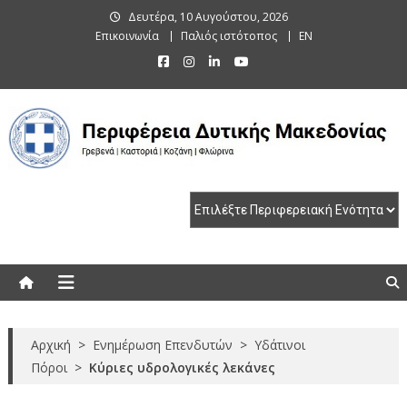
Skip
Δευτέρα, 10 Αυγούστου, 2026
to
Επικοινωνία
Παλιός ιστότοπος
EN
content
Περιφέρεια Δυτικής Μακεδονίας
Γρεβενά | Καστοριά | Κοζάνη | Φλώρινα
Αρχική
>
Ενημέρωση Επενδυτών
>
Υδάτινοι
Πόροι
>
Κύριες υδρολογικές λεκάνες