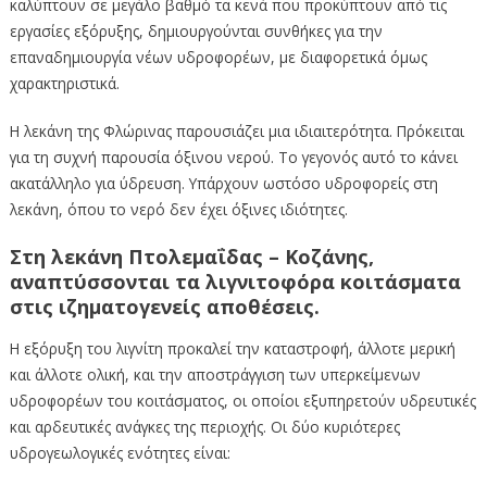
καλύπτουν σε μεγάλο βαθμό τα κενά που προκύπτουν από τις
εργασίες εξόρυξης, δημιουργούνται συνθήκες για την
επαναδημιουργία νέων υδροφορέων, με διαφορετικά όμως
χαρακτηριστικά.
Η λεκάνη της Φλώρινας παρουσιάζει μια ιδιαιτερότητα. Πρόκειται
για τη συχνή παρουσία όξινου νερού. Το γεγονός αυτό το κάνει
ακατάλληλο για ύδρευση. Υπάρχουν ωστόσο υδροφορείς στη
λεκάνη, όπου το νερό δεν έχει όξινες ιδιότητες.
Στη λεκάνη Πτολεμαΐδας – Κοζάνης,
αναπτύσσονται τα λιγνιτοφόρα κοιτάσματα
στις ιζηματογενείς αποθέσεις.
Η εξόρυξη του λιγνίτη προκαλεί την καταστροφή, άλλοτε μερική
και άλλοτε ολική, και την αποστράγγιση των υπερκείμενων
υδροφορέων του κοιτάσματος, οι οποίοι εξυπηρετούν υδρευτικές
και αρδευτικές ανάγκες της περιοχής. Οι δύο κυριότερες
υδρογεωλογικές ενότητες είναι: