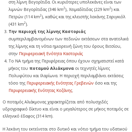
στη λίμνη Βεγορίτιδα. Οι κυριότερες υπολεκάνες είναι των
2
2
λιμνών Βεγορίτιδας (346 km
), Χειμαδίτιδας (229 km
) και
2
Πετρών (114 km
), καθώς και της κλειστής λεκάνης Σαριγκιόλ
2
(431 km
).
Την περιοχή της λίμνης Καστοριάς
συμπεριλαμβανομένων των πεδινών εκτάσεων στα ανατολικά
της λίμνης και τη νότια ημιορεινή ζώνη του όρους Βιτσίου,
στην
Περιφερειακή Ενότητα Καστοριάς
Το ΝΑ τμήμα της Περιφέρειας όπου έχουν σχηματιστεί κατά
μήκος του
ποταμού Αλιάκμονα
οι τεχνητές λίμνες
Πολυφύτου και Ιλαρίωνα. Η περιοχή περιλαμβάνει εκτάσεις
τόσο της
Περιφερειακής Ενότητας Γρεβενών
όσο και της
Περιφερειακής Ενότητας Κοζάνης
.
Ο ποταμός Αλιάκμονας χαρακτηρίζεται από πολυσχιδές
υδρογραφικό δίκτυο και είναι ο μεγαλύτερος σε μήκος ποταμός σε
ελληνικό έδαφος (314 km).
Η λεκάνη του εκτείνεται στο δυτικό και νότιο τμήμα του υδατικού