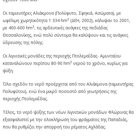
Οι ταμιευτήρες Αλιάκμονα (Πολύφυτο, Σφηκιά, Ασώματα), με
3
ωφέλιμη χωρητικότητα 1 334 hm
(ΔΕΗ, 2002), κάλυψαν το 2001,
3
με 400-600 hm
, τις αρδευτικές ανάγκες της πεδιάδας
Θεσσαλονίκης, ενώ πολύ σύντομα θα καλύψουν και τις ανάγκες
ύδρευσης της πόλης.
Οι λιγνιτικές μονάδες της περιοχής Πτολεμαΐδας- Αμυνταίου
3
καταναλώνουν περίπου 80-90 hm
νερού το χρόνο, κυρίως για
ψύξη.
Όλο σχεδόν το νερό προέρχεται από τον Αλιάκμονα (ταμιευτήρας
Πολυφύτου), ενώ ένα μικρό ποσοστό από γεωτρήσεις της
περιοχής Πτολεμαΐδας.
Τέλος, το νερό ψύξης των νέων λιγνιτικών μονάδων Φλώρινας θα
εξασφαλιστεί με την ολοκλήρωση του φράγματος της Παπαδιάς,
που θα ρυθμίζει την απορροή του ρέματος Αχλάδας.