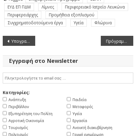
ΕΥΔ ΕΠ ΠΔΜ
Λίμνες
Περιφερειακό Ιατρείο Λευκώνα
Περιφερειάρχης
Προμήθεια εξοπλισμού
Συγχρηματοδοτούμενα έργα
Υγεία
Φλώρινα
Πλοήγηση
Υπογραφή συμβάσεων μελετών από τον Περιφερειάρχη Δυτικής Μακεδονίας (8-7-2021)
Πρόγραμμα κίνησης συνεργείων 12/7/2021-18/7/2021 για το Έργο Καταπολέμησης Κουνουπιών Περιφέρειας Δυτικής Μακεδονίας 2020-2022
άρθρων
Εγγραφή στο Newsletter
Κατηγορίες:
Ανάπτυξη
Παιδεία
Περιβάλλον
Μεταφορές
Εξυπηρέτηση του Πολίτη
Υγεία
Αγροτική Οικονομία
Εργασία
Τουρισμός
Ανοικτή διακυβέρνηση
Πολιτισμός
Γενική ενημέρωση