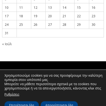
10
11
12
13
14
15
16
17
18
19
20
21
22
23
24
25
26
27
28
29
30
31
« Ιούλ
ΠΟΛΙΤΕΣ
Χρησιμοποιούμε cookies για να σας προσφέρουμε την καλύτερη
εμπειρία στον ιστότοπό μας.
Μπορείτε να μάθετε περισσότερα σχετικά με τα cookies που
χρησιμοποιούμε ή να τα απενεργοποιήσετε, κάνοντας κλικ στις
ΕΠΕΝΔΥΤΕΣ
.
Ρυθμίσεις
Επιτρέπονται όλα
Απορρίπτονται όλα