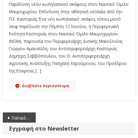
Παράδοση νέου κωπηλατικού σκάφους στον Ναυτικό Όμιλο
Μαυροχωρίου. Επένδυση στην αθλητική νεολαία από την
Π.Ε. Καστοριάς Ένα νέο κωπηλατικό σκάφος τύπου μονό
σκιφ παρέδωσε την Πέμπτη 12 Ιουνίου, η Περιφερειακή
Ενότητα Καστοριάς στον Ναυτικό Όμιλο Μαυροχωρίου
(ΝΟΜ), παρουσία του Περιφερειάρχη Δυτικής Μακεδονίας
Γιώργου Αμανατίδη, του Αντιπεριφερειάρχη Καστοριάς
Δημήτρη Σαββόπουλου, του Θ. Αντιπεριφερειάρχη
Αγροτικής Ανάπτυξης Πασχάλη Χαρούμενου, του Προέδρου
της Εταιρείας […]
Διαβάστε περισσότερα
Πλοήγηση
Παλαιότερα άρθρα
άρθρων
Εγγραφή στο Newsletter