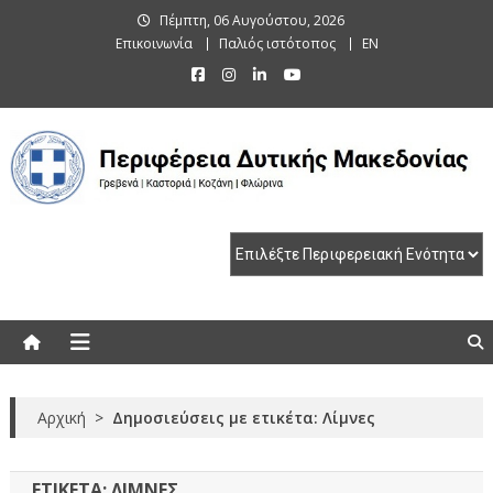
Skip
Πέμπτη, 06 Αυγούστου, 2026
to
Επικοινωνία
Παλιός ιστότοπος
EN
content
Περιφέρεια Δυτικής Μακεδονίας
Γρεβενά | Καστοριά | Κοζάνη | Φλώρινα
Αρχική
>
Δημοσιεύσεις με ετικέτα: Λίμνες
ΕΤΙΚΈΤΑ:
ΛΊΜΝΕΣ