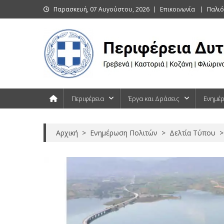
Skip
Παρασκευή, 07 Αυγούστου, 2026
Επικοινωνία
Παλιό
to
content
Περιφέρεια Δυτικής Μακεδονίας
Γρεβενά | Καστοριά | Κοζάνη | Φλώρινα
Περιφέρεια
Έργα και Δράσεις
Ενημέ
Αρχική
>
Ενημέρωση Πολιτών
>
Δελτία Τύπου
>