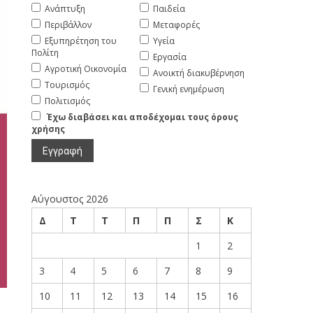
Ανάπτυξη
Παιδεία
Περιβάλλον
Μεταφορές
Εξυπηρέτηση του
Υγεία
Πολίτη
Εργασία
Αγροτική Οικονομία
Ανοικτή διακυβέρνηση
Τουρισμός
Γενική ενημέρωση
Πολιτισμός
Έχω διαβάσει και αποδέχομαι τους όρους
χρήσης
Αύγουστος 2026
Δ
Τ
Τ
Π
Π
Σ
Κ
1
2
3
4
5
6
7
8
9
10
11
12
13
14
15
16