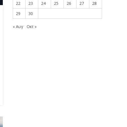
22
23
24
25
26
27
28
29
30
« Αυγ
Οκτ »