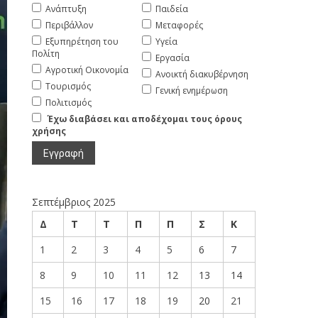
Ανάπτυξη
Παιδεία
Περιβάλλον
Μεταφορές
Εξυπηρέτηση του
Υγεία
Πολίτη
Εργασία
Αγροτική Οικονομία
Ανοικτή διακυβέρνηση
Τουρισμός
Γενική ενημέρωση
Πολιτισμός
Έχω διαβάσει και αποδέχομαι τους όρους
χρήσης
Σεπτέμβριος 2025
Δ
Τ
Τ
Π
Π
Σ
Κ
1
2
3
4
5
6
7
8
9
10
11
12
13
14
15
16
17
18
19
20
21