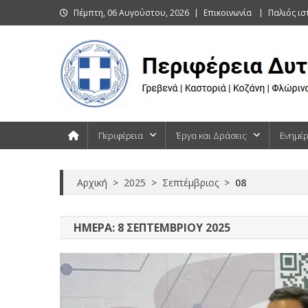
Skip
Πέμπτη, 06 Αυγούστου, 2026
Επικοινωνία
Παλιός ι
to
content
Περιφέρεια Δυτικής Μακεδονίας
Γρεβενά | Καστοριά | Κοζάνη | Φλώρινα
Περιφέρεια
Έργα και Δράσεις
Ενημέ
Αρχική
>
2025
>
Σεπτέμβριος
>
08
ΗΜΈΡΑ:
8 ΣΕΠΤΕΜΒΡΊΟΥ 2025