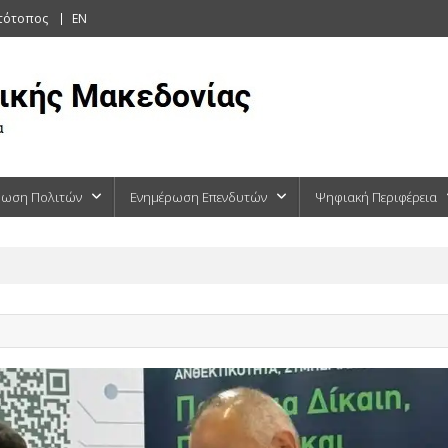
στότοπος
EN
ρωση Πολιτών
Ενημέρωση Επενδυτών
Ψηφιακή Περιφέρεια