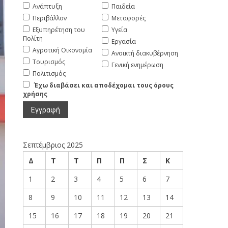
Ανάπτυξη
Παιδεία
Περιβάλλον
Μεταφορές
Εξυπηρέτηση του
Υγεία
Πολίτη
Εργασία
Αγροτική Οικονομία
Ανοικτή διακυβέρνηση
Τουρισμός
Γενική ενημέρωση
Πολιτισμός
Έχω διαβάσει και αποδέχομαι τους όρους
χρήσης
Σεπτέμβριος 2025
Δ
Τ
Τ
Π
Π
Σ
Κ
1
2
3
4
5
6
7
8
9
10
11
12
13
14
15
16
17
18
19
20
21