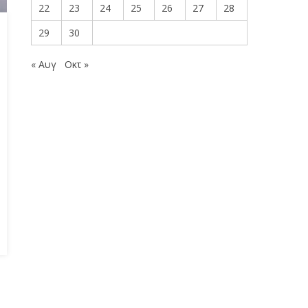
22
23
24
25
26
27
28
29
30
« Αυγ
Οκτ »