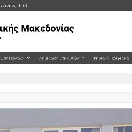
στότοπος
EN
ρωση Πολιτών
Ενημέρωση Επενδυτών
Ψηφιακή Περιφέρεια