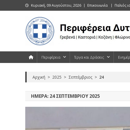
Skip
Κυριακή, 09 Αυγούστου, 2026
Επικοινωνία
Παλιός ι
to
content
Περιφέρεια Δυτικής Μακεδονίας
Γρεβενά | Καστοριά | Κοζάνη | Φλώρινα
Περιφέρεια
Έργα και Δράσεις
Ενημέ
Αρχική
>
2025
>
Σεπτέμβριος
>
24
ΗΜΈΡΑ:
24 ΣΕΠΤΕΜΒΡΊΟΥ 2025