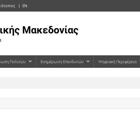
στότοπος
EN
ρωση Πολιτών
Ενημέρωση Επενδυτών
Ψηφιακή Περιφέρεια