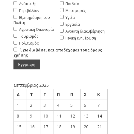
Ανάπτυξη
Παιδεία
Περιβάλλον
Μεταφορές
Εξυπηρέτηση του
Υγεία
Πολίτη
Εργασία
Αγροτική Οικονομία
Ανοικτή διακυβέρνηση
Τουρισμός
Γενική ενημέρωση
Πολιτισμός
Έχω διαβάσει και αποδέχομαι τους όρους
χρήσης
Σεπτέμβριος 2025
Δ
Τ
Τ
Π
Π
Σ
Κ
1
2
3
4
5
6
7
8
9
10
11
12
13
14
15
16
17
18
19
20
21