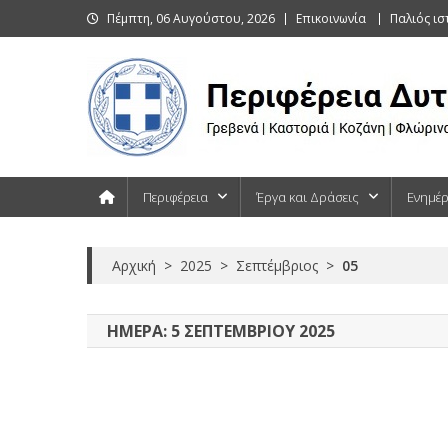
Skip
Πέμπτη, 06 Αυγούστου, 2026
Επικοινωνία
Παλιός ι
to
content
Περιφέρεια Δυτικής Μακεδονίας
Γρεβενά | Καστοριά | Κοζάνη | Φλώρινα
Περιφέρεια
Έργα και Δράσεις
Ενημέ
Αρχική
>
2025
>
Σεπτέμβριος
>
05
ΗΜΈΡΑ:
5 ΣΕΠΤΕΜΒΡΊΟΥ 2025