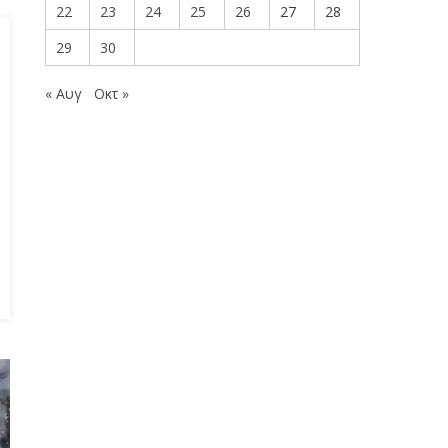
22
23
24
25
26
27
28
29
30
« Αυγ
Οκτ »