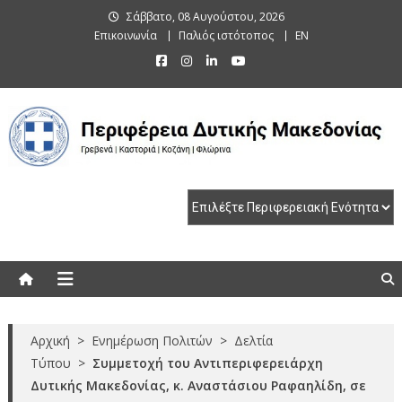
Skip
Σάββατο, 08 Αυγούστου, 2026
to
Επικοινωνία
Παλιός ιστότοπος
EN
content
Περιφέρεια Δυτικής Μακεδονίας
Γρεβενά | Καστοριά | Κοζάνη | Φλώρινα
Αρχική
>
Ενημέρωση Πολιτών
>
Δελτία
Τύπου
>
Συμμετοχή του Αντιπεριφερειάρχη
Δυτικής Μακεδονίας, κ. Αναστάσιου Ραφαηλίδη, σε