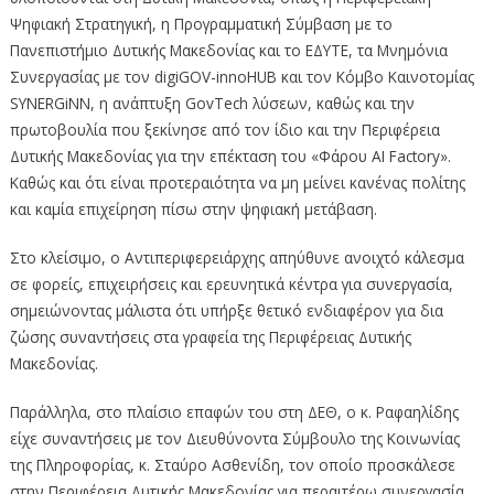
Ψηφιακή Στρατηγική, η Προγραμματική Σύμβαση με το
Πανεπιστήμιο Δυτικής Μακεδονίας και το ΕΔΥΤΕ, τα Μνημόνια
Συνεργασίας με τον digiGOV-innoHUB και τον Κόμβο Καινοτομίας
SYNERGiNN, η ανάπτυξη GovTech λύσεων, καθώς και την
πρωτοβουλία που ξεκίνησε από τον ίδιο και την Περιφέρεια
Δυτικής Μακεδονίας για την επέκταση του «Φάρου AI Factory».
Καθώς και ότι είναι προτεραιότητα να μη μείνει κανένας πολίτης
και καμία επιχείρηση πίσω στην ψηφιακή μετάβαση.
Στο κλείσιμο, ο Αντιπεριφερειάρχης απηύθυνε ανοιχτό κάλεσμα
σε φορείς, επιχειρήσεις και ερευνητικά κέντρα για συνεργασία,
σημειώνοντας μάλιστα ότι υπήρξε θετικό ενδιαφέρον για δια
ζώσης συναντήσεις στα γραφεία της Περιφέρειας Δυτικής
Μακεδονίας.
Παράλληλα, στο πλαίσιο επαφών του στη ΔΕΘ, ο κ. Ραφαηλίδης
είχε συναντήσεις με τον Διευθύνοντα Σύμβουλο της Κοινωνίας
της Πληροφορίας, κ. Σταύρο Ασθενίδη, τον οποίο προσκάλεσε
στην Περιφέρεια Δυτικής Μακεδονίας για περαιτέρω συνεργασία,