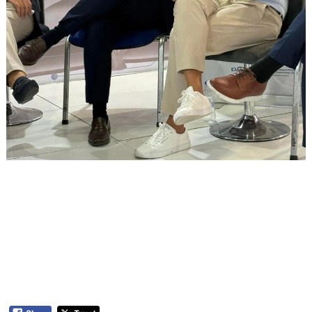
Συμμετοχή του Αντιπεριφερειάρχη
Δυτικής Μακεδονίας, κ. Αναστάσιου
Ραφαηλίδη, σε πάνελ συζήτησης της
89ης ΔΕΘ για τον Ψηφιακό
Μετασχηματισμό