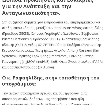
για την Ανάπτυξη και την
Ανταγωνιστικότητα».
Στη συζήτηση συμμετείχαν εκπρόσωποι του επιχειρηματικού και
ακαδημαϊκού κόσμου, μεταξύ των οποίων οι: Μάνος Μακρομάλλης
(Πρόεδρος ΣΕΚΕΕ), Χρήστος Γιορδαμλής (Διευθύνων Σύμβουλος
Prisma Electronics & Πρόεδρος ΣΒΒΕΕ), Αναστάσιος Βασιλειάδης
(Ιδρυτής JOIST & Μέλος ΔΣ ΣΕΤΠΕ), Πέτρος Ποδάρας (Συντονιστής
Κέντρου Καινοτομίας Περιφέρειας Αττικής), Antony Cassano (Uni
Systems), Περικλής Τερλιξίδης (SmartAttica), Γιάννης Κωτσής
Γιανναράκης (digiGOV innoHUB), Καθ. Κλειώ Σγουροπούλου (ΠΑΔΑ)
και Βασίλης Κατσούρος (ΕΚ Αθηνά).]
Ο κ. Ραφαηλίδης, στην τοποθέτησή του,
υπογράμμισε:
Την ανάγκη στρατηγικού σχεδίου και συνεργασιών, αντί
αποσπασματικών δράσεων. Τις παρεμβάσεις που ήδη
υλοποιούνται στη Δυτική Μακεδονία, όπως η Περιφερειακή