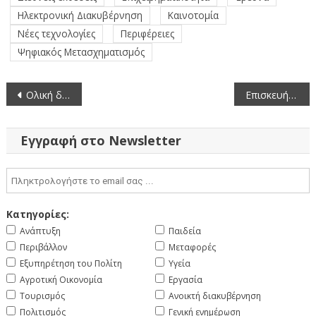
Ηλεκτρονική Διακυβέρνηση
Καινοτομία
Νέες τεχνολογίες
Περιφέρειες
Ψηφιακός Μετασχηματισμός
Πλοήγηση
Ολική διακοπή της κυκλοφορίας στην Υψηλή Γέφυρα Σερβίων λόγω δοκιμαστικών φορτίσεων
Επισκευή και συντήρηση του δρόμου από την Τ.Κ. Χρυσαυγής έως την Τ.Κ Τρικόρφου
άρθρων
Εγγραφή στο Newsletter
Κατηγορίες:
Ανάπτυξη
Παιδεία
Περιβάλλον
Μεταφορές
Εξυπηρέτηση του Πολίτη
Υγεία
Αγροτική Οικονομία
Εργασία
Τουρισμός
Ανοικτή διακυβέρνηση
Πολιτισμός
Γενική ενημέρωση