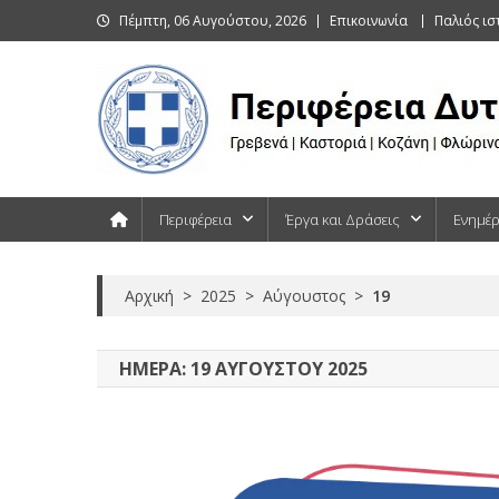
Skip
Πέμπτη, 06 Αυγούστου, 2026
Επικοινωνία
Παλιός ι
to
content
Περιφέρεια Δυτικής Μακεδονίας
Γρεβενά | Καστοριά | Κοζάνη | Φλώρινα
Περιφέρεια
Έργα και Δράσεις
Ενημέ
Αρχική
>
2025
>
Αύγουστος
>
19
ΗΜΈΡΑ:
19 ΑΥΓΟΎΣΤΟΥ 2025