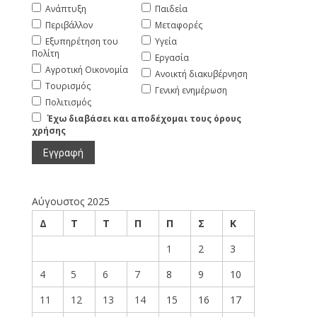
Ανάπτυξη
Παιδεία
Περιβάλλον
Μεταφορές
Εξυπηρέτηση του
Υγεία
Πολίτη
Εργασία
Αγροτική Οικονομία
Ανοικτή διακυβέρνηση
Τουρισμός
Γενική ενημέρωση
Πολιτισμός
Έχω διαβάσει και αποδέχομαι τους όρους
χρήσης
Αύγουστος 2025
Δ
Τ
Τ
Π
Π
Σ
Κ
1
2
3
4
5
6
7
8
9
10
11
12
13
14
15
16
17