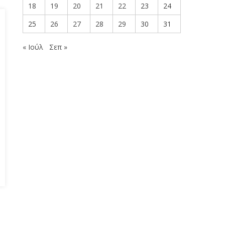
18
19
20
21
22
23
24
25
26
27
28
29
30
31
« Ιούλ
Σεπ »