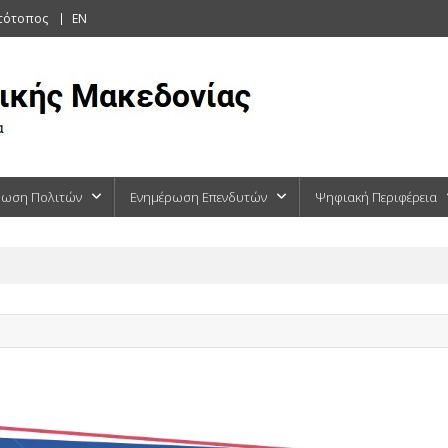
στότοπος
EN
ρωση Πολιτών
Ενημέρωση Επενδυτών
Ψηφιακή Περιφέρεια