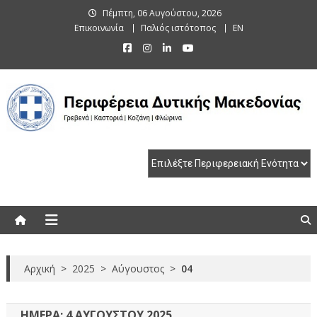
Skip
Πέμπτη, 06 Αυγούστου, 2026
to
Επικοινωνία
Παλιός ιστότοπος
EN
content
Περιφέρεια Δυτικής Μακεδονίας
Γρεβενά | Καστοριά | Κοζάνη | Φλώρινα
Αρχική
>
2025
>
Αύγουστος
>
04
ΗΜΈΡΑ:
4 ΑΥΓΟΎΣΤΟΥ 2025