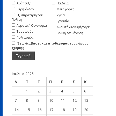
Ανάπτυξη
Παιδεία
Περιβάλλον
Μεταφορές
Εξυπηρέτηση του
Υγεία
Πολίτη
Εργασία
Αγροτική Οικονομία
Ανοικτή διακυβέρνηση
Τουρισμός
Γενική ενημέρωση
Πολιτισμός
Έχω διαβάσει και αποδέχομαι τους όρους
χρήσης
Ιούλιος 2025
Δ
Τ
Τ
Π
Π
Σ
Κ
1
2
3
4
5
6
7
8
9
10
11
12
13
14
15
16
17
18
19
20