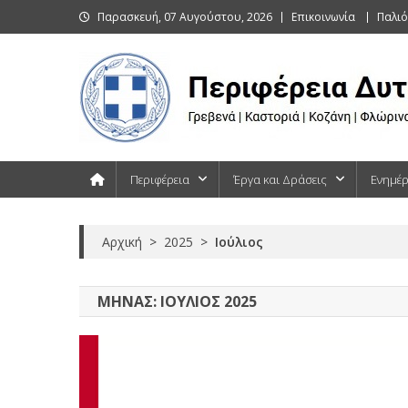
Skip
Παρασκευή, 07 Αυγούστου, 2026
Επικοινωνία
Παλιό
to
content
Περιφέρεια Δυτικής Μακεδονίας
Γρεβενά | Καστοριά | Κοζάνη | Φλώρινα
Περιφέρεια
Έργα και Δράσεις
Ενημέ
Αρχική
>
2025
>
Ιούλιος
ΜΉΝΑΣ:
ΙΟΎΛΙΟΣ 2025