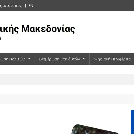
ς ιστότοπος
EN
ρωση Πολιτών
Ενημέρωση Επενδυτών
Ψηφιακή Περιφέρεια