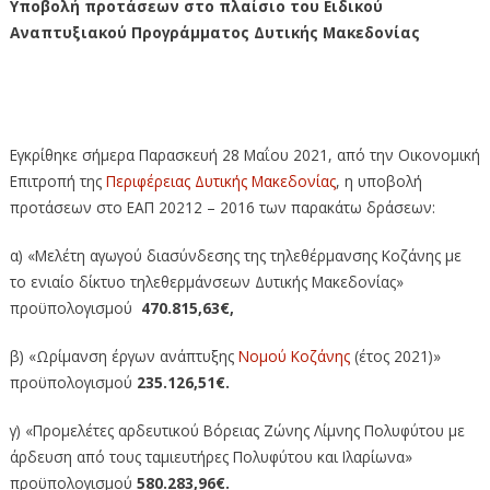
Υποβολή προτάσεων στο πλαίσιο του Ειδικού
Αναπτυξιακού Προγράμματος Δυτικής Μακεδονίας
Υποβολή προτάσεων στο πλαίσιο του Ειδικού
Αναπτυξιακού Προγράμματος Δυτικής Μακεδονίας
Εγκρίθηκε σήμερα Παρασκευή 28 Μαΐου 2021, από την Οικονομική
Επιτροπή της
Περιφέρειας Δυτικής Μακεδονίας
, η υποβολή
προτάσεων στο ΕΑΠ 20212 – 2016 των παρακάτω δράσεων:
α) «Μελέτη αγωγού διασύνδεσης της τηλεθέρμανσης Κοζάνης με
το ενιαίο δίκτυο τηλεθερμάνσεων Δυτικής Μακεδονίας»
προϋπολογισμού
470.815,63
€
,
β) «Ωρίμανση έργων ανάπτυξης
Νομού Κοζάνης
(έτος 2021)»
προϋπολογισμού
235.126,51
€.
γ) «Προμελέτες αρδευτικού Βόρειας Ζώνης Λίμνης Πολυφύτου με
άρδευση από τους ταμιευτήρες Πολυφύτου και Ιλαρίωνα»
προϋπολογισμού
580.283,96€.