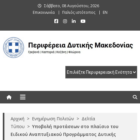
Skip
Σάββατο, 08 Αυγούστου, 2026
to
Επικοινωνία
Παλιός ιστότοπος
EN
content
Περιφέρεια Δυτικής Μακεδονίας
Γρεβενά | Καστοριά | Κοζάνη | Φλώρινα
Αρχική
>
Ενημέρωση Πολιτών
>
Δελτία
Τύπου
>
Υποβολή προτάσεων στο πλαίσιο του
Ειδικού Αναπτυξιακού Προγράμματος Δυτικής