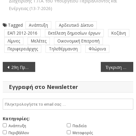
Διαχείρισης Τ.Π.Α. του Υπουργείου Περιβάλλοντος και
Ενέργειας (13-7-2026)
Tagged
Ανάπτυξη
Αρδευτικό Δίκτυο
ΕΑΠ 2012-2016
Εκτέλεση δημοσίων έργων
Κοζάνη
Λίμνες
Μελέτες
Οικονομική Επιτροπή
Περιφερειάρχης
Τηλεθέρμανση
Φλώρινα
Πλοήγηση
29η Πρόσκληση σε συνεδρίαση της Οικονομικής Επιτροπής της Περιφέρειας Δυτικής Μακεδονίας με τηλεδιάσκεψη (1-6-2021)
Έγκριση υποβολής προτάσεων στο πλαίσιο του Προγράμματος «Αντώνης Τρίτσης» και του ΠΕΠ Δυτικής Μακεδονίας
άρθρων
Εγγραφή στο Newsletter
Κατηγορίες:
Ανάπτυξη
Παιδεία
Περιβάλλον
Μεταφορές