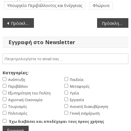
Υπουργείο Περιβάλλοντος και Ενέργειας
Φλώρινα
Πλοήγηση
Πρόσκληση στην 4η Κατεπείγουσα Συνεδρίαση της Επιτροπής Ένταξης έργων στο Ε.Α.Π. της Περιφέρειας Δυτικής Μακεδονίας (5-9-2023)
Πρόσκληση Διαπραγμάτευσης εικοσιένα (21) αδιάθετων δρομολογίων μεταφοράς μαθητών χωρίς δημοσίευση Διακήρυξης
άρθρων
Εγγραφή στο Newsletter
Κατηγορίες:
Ανάπτυξη
Παιδεία
Περιβάλλον
Μεταφορές
Εξυπηρέτηση του Πολίτη
Υγεία
Αγροτική Οικονομία
Εργασία
Τουρισμός
Ανοικτή διακυβέρνηση
Πολιτισμός
Γενική ενημέρωση
Έχω διαβάσει και αποδέχομαι τους όρους χρήσης