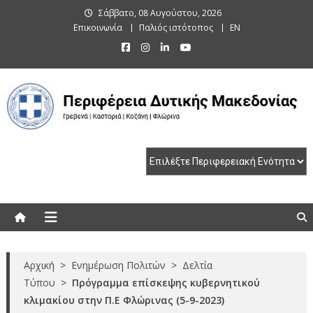
Skip
Σάββατο, 08 Αυγούστου, 2026
to
Επικοινωνία
Παλιός ιστότοπος
EN
content
Περιφέρεια Δυτικής Μακεδονίας
Γρεβενά | Καστοριά | Κοζάνη | Φλώρινα
Αρχική
>
Ενημέρωση Πολιτών
>
Δελτία
Τύπου
>
Πρόγραμμα επίσκεψης κυβερνητικού
κλιμακίου στην Π.Ε Φλώρινας (5-9-2023)