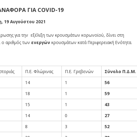
ΑΝΑΦΟΡΑ ΓΙΑ
COVID
-19
, 19 Αυγούστου 2021
έρωσης για την εξέλιξη των κρουσμάτων κορωνοϊού, δίνει στη
ι ο αριθμός των
ενεργών
κρουσμάτων κατά Περιφερειακή Ενότητα.
στοριάς
Π.Ε. Φλώρινας
Π.Ε. Γρεβενών
Σύνολο Π.Δ.Μ.
14
1
56
18
1
59
15
1
43
14
0
27
8
3
52