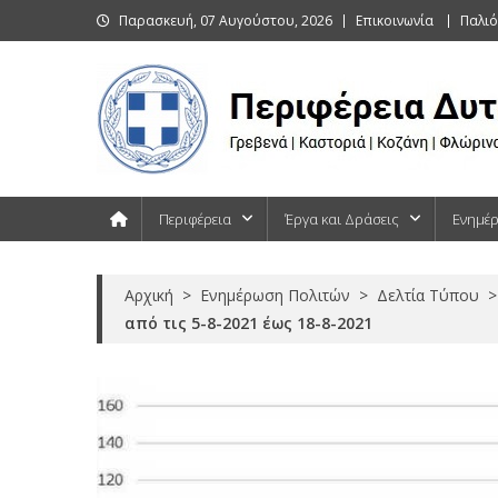
Skip
Παρασκευή, 07 Αυγούστου, 2026
Επικοινωνία
Παλιό
to
content
Περιφέρεια Δυτικής Μακεδονίας
Γρεβενά | Καστοριά | Κοζάνη | Φλώρινα
Περιφέρεια
Έργα και Δράσεις
Ενημέ
Αρχική
>
Ενημέρωση Πολιτών
>
Δελτία Τύπου
>
από τις 5-8-2021 έως 18-8-2021