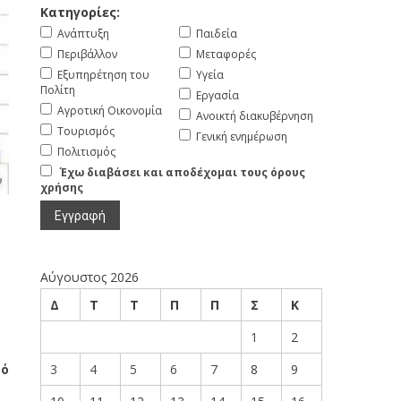
Κατηγορίες:
Ανάπτυξη
Παιδεία
Περιβάλλον
Μεταφορές
Εξυπηρέτηση του
Υγεία
Πολίτη
Εργασία
Αγροτική Οικονομία
Ανοικτή διακυβέρνηση
Τουρισμός
Γενική ενημέρωση
Πολιτισμός
Έχω διαβάσει και αποδέχομαι τους όρους
χρήσης
Αύγουστος 2026
Δ
Τ
Τ
Π
Π
Σ
Κ
1
2
πό
3
4
5
6
7
8
9