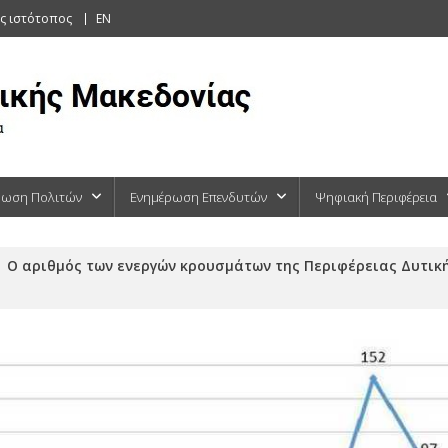
ς ιστότοπος
EN
ρωση Πολιτών
Ενημέρωση Επενδυτών
Ψηφιακή Περιφέρεια
Ο αριθμός των ενεργών κρουσμάτων της Περιφέρειας Δυτικ