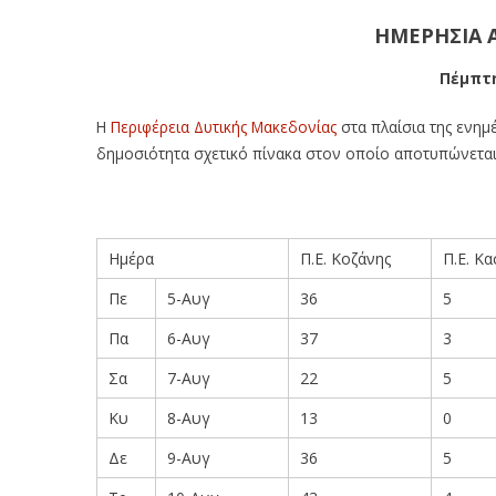
ΗΜΕΡΗΣΙΑ 
Πέμπτη
Η
Περιφέρεια Δυτικής Μακεδονίας
στα πλαίσια της ενημ
δημοσιότητα σχετικό πίνακα στον οποίο αποτυπώνετα
Ημέρα
Π.Ε. Κοζάνης
Π.Ε. Κα
Πε
5-Αυγ
36
5
Πα
6-Αυγ
37
3
Σα
7-Αυγ
22
5
Κυ
8-Αυγ
13
0
Δε
9-Αυγ
36
5