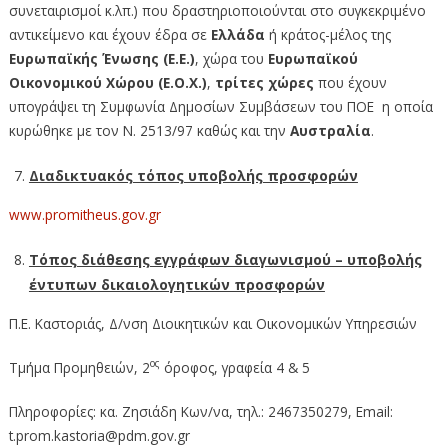
συνεταιρισμοί κ.λπ.) που δραστηριοποιούνται στο συγκεκριμένο
αντικείμενο και έχουν έδρα σε
Ελλάδα
ή κράτος-μέλος της
Ευρωπαϊκής Ένωσης (Ε.Ε.)
, χώρα του
Ευρωπαϊκού
Οικονομικού Χώρου (Ε.Ο.Χ.)
,
τρίτες χώρες
που έχουν
υπογράψει τη Συμφωνία Δημοσίων Συμβάσεων του ΠΟΕ η οποία
κυρώθηκε με τον Ν. 2513/97 καθώς και την
Αυστραλία
.
Διαδικτυακός τόπος υποβολής προσφορών
www.promitheus.gov.gr
Τόπος διάθεσης εγγράφων διαγωνισμού – υποβολής
έντυπων δικαιολογητικών προσφορών
Π.Ε. Καστοριάς, Δ/νση Διοικητικών και Οικονομικών Υπηρεσιών
ος
Τμήμα Προμηθειών, 2
όροφος, γραφεία 4 & 5
Πληροφορίες: κα. Ζησιάδη Κων/να, τηλ.: 2467350279, Εmail:
t.prom.kastoria@pdm.gov.gr