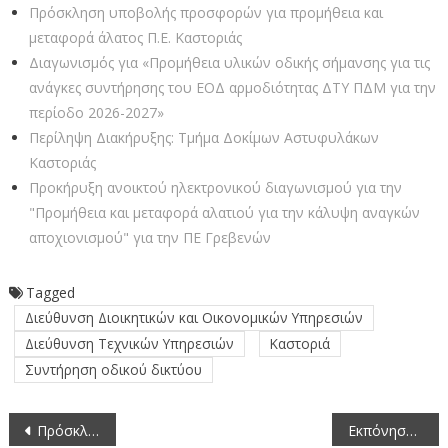
Πρόσκληση υποβολής προσφορών για προμήθεια και
μεταφορά άλατος Π.Ε. Καστοριάς
Διαγωνισμός για «Προμήθεια υλικών οδικής σήμανσης για τις
ανάγκες συντήρησης του ΕΟΔ αρμοδιότητας ΔΤΥ ΠΔΜ για την
περίοδο 2026-2027»
Περίληψη Διακήρυξης: Τμήμα Δοκίμων Αστυφυλάκων
Καστοριάς
Προκήρυξη ανοικτού ηλεκτρονικού διαγωνισμού για την
"Προμήθεια και μεταφορά αλατιού για την κάλυψη αναγκών
αποχιονισμού" για την ΠΕ Γρεβενών
Tagged
Διεύθυνση Διοικητικών και Οικονομικών Υπηρεσιών
Διεύθυνση Τεχνικών Υπηρεσιών
Καστοριά
Συντήρηση οδικού δικτύου
Πλοήγηση
Πρόσκληση στην 2η/2026 Συνεδρίαση της Επιτροπής Ένταξης και Απένταξης Έργων ΕΑΠ Δυτικής Μακεδονίας (15-5-2026)
Εκπόνηση Ειδικής Οικολογικής Αξιολόγησης (ΕΟΑ)