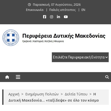
Skip
Παρασκευή, 07 Αυγούστου, 2026
to
Επικοινωνία
Παλιός ιστότοπος
EN
content
Περιφέρεια Δυτικής Μακεδονίας
Γρεβενά | Καστοριά | Κοζάνη | Φλώρινα
Αρχική
>
Ενημέρωση Πολιτών
>
Δελτία Τύπου
>
Η
Δυτική Μακεδονία… «ταξίδεψε» σε όλο τον κόσμο