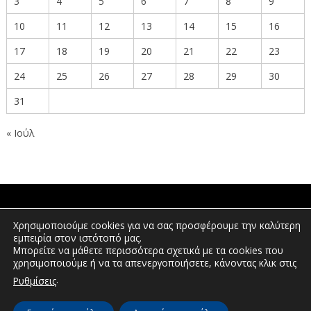
3
4
5
6
7
8
9
10
11
12
13
14
15
16
17
18
19
20
21
22
23
24
25
26
27
28
29
30
31
« Ιούλ
ΠΟΛΙΤΕΣ
Χρησιμοποιούμε cookies για να σας προσφέρουμε την καλύτερη
εμπειρία στον ιστότοπό μας.
Μπορείτε να μάθετε περισσότερα σχετικά με τα cookies που
χρησιμοποιούμε ή να τα απενεργοποιήσετε, κάνοντας κλικ στις
ΕΠΕΝΔΥΤΕΣ
.
Ρυθμίσεις