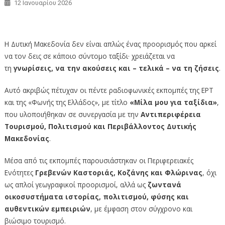
12 Ιανουαρίου 2026
Η Δυτική Μακεδονία… «ταξίδεψε» σε όλο τον κόσμο
Η Δυτική Μακεδονία δεν είναι απλώς ένας προορισμός που αρκεί
να τον δεις σε κάποιο σύντομο ταξίδι· χρειάζεται να
τη
γνωρίσεις, να την ακούσεις και – τελικά – να τη ζήσεις
.
Αυτό ακριβώς πέτυχαν οι πέντε ραδιοφωνικές εκπομπές της ΕΡΤ
και της «Φωνής της Ελλάδος», με τίτλο
«Μίλα μου για ταξίδια»
,
που υλοποιήθηκαν σε συνεργασία με την
Αντιπεριφέρεια
Τουρισμού, Πολιτισμού και Περιβάλλοντος Δυτικής
Μακεδονίας
.
Μέσα από τις εκπομπές παρουσιάστηκαν οι Περιφερειακές
Ενότητες
Γρεβενών Καστοριάς, Κοζάνης και Φλώρινας
, όχι
ως απλοί γεωγραφικοί προορισμοί, αλλά ως
ζωντανά
οικοσυστήματα ιστορίας, πολιτισμού, φύσης και
αυθεντικών εμπειριών
, με έμφαση στον σύγχρονο και
βιώσιμο τουρισμό.