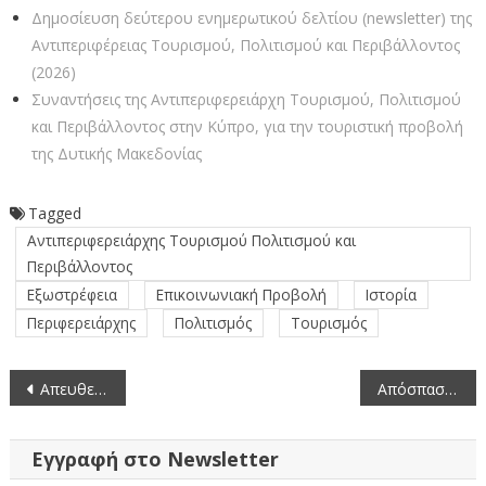
Δημοσίευση δεύτερου ενημερωτικού δελτίου (newsletter) της
Αντιπεριφέρειας Τουρισμού, Πολιτισμού και Περιβάλλοντος
(2026)
Συναντήσεις της Αντιπεριφερειάρχη Τουρισμού, Πολιτισμού
και Περιβάλλοντος στην Κύπρο, για την τουριστική προβολή
της Δυτικής Μακεδονίας
Tagged
Αντιπεριφερειάρχης Τουρισμού Πολιτισμού και
Περιβάλλοντος
Εξωστρέφεια
Επικοινωνιακή Προβολή
Ιστορία
Περιφερειάρχης
Πολιτισμός
Τουρισμός
Πλοήγηση
Απευθείας μετάδοση της συνεδρίασης της Περιφερειακής Επιτροπής Δυτικής Μακεδονίας (12-1-2026)
Απόσπαση ογδόντα (80) ελεγκτών στη Διεύθυνση Ερευνών Οικονομικού Εγκλήματος (12-1-2026)
άρθρων
Εγγραφή στο Newsletter