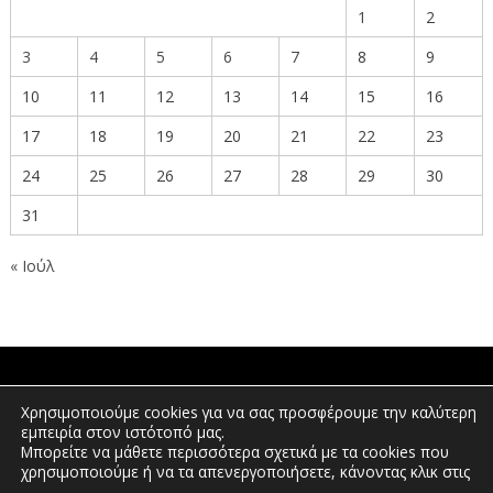
1
2
3
4
5
6
7
8
9
10
11
12
13
14
15
16
17
18
19
20
21
22
23
24
25
26
27
28
29
30
31
« Ιούλ
ΠΟΛΙΤΕΣ
Χρησιμοποιούμε cookies για να σας προσφέρουμε την καλύτερη
εμπειρία στον ιστότοπό μας.
Μπορείτε να μάθετε περισσότερα σχετικά με τα cookies που
χρησιμοποιούμε ή να τα απενεργοποιήσετε, κάνοντας κλικ στις
ΕΠΕΝΔΥΤΕΣ