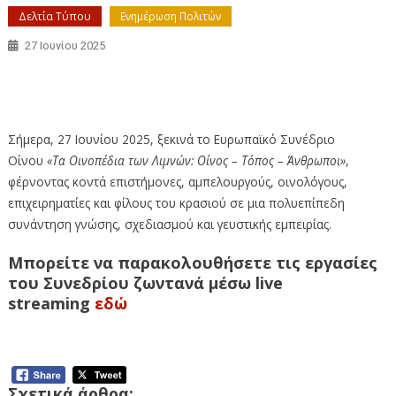
Δελτία Τύπου
Ενημέρωση Πολιτών
27 Ιουνίου 2025
Σήμερα, 27 Ιουνίου 2025, ξεκινά το Ευρωπαϊκό Συνέδριο
Οίνου «Τα Οινοπέδια των Λιμνών
Σήμερα, 27 Ιουνίου 2025, ξεκινά το Ευρωπαϊκό Συνέδριο
Οίνου
«Τα Οινοπέδια των Λιμνών: Οίνος – Τόπος – Άνθρωποι»
,
φέρνοντας κοντά επιστήμονες, αμπελουργούς, οινολόγους,
επιχειρηματίες και φίλους του κρασιού σε μια πολυεπίπεδη
συνάντηση γνώσης, σχεδιασμού και γευστικής εμπειρίας.
Μπορείτε να παρακολουθήσετε τις εργασίες
του Συνεδρίου ζωντανά μέσω live
streaming
εδώ
Σχετικά άρθρα: