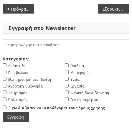
Πλοήγηση
Πρόγραμμα κίνησης συνεργείων 30/6/2025-6/7/2025 για το Έργο Καταπολέμησης Κουνουπιών ΠΔΜ 2023-2025
Εξορυκτική δραστηριότητα – Εξόρυξη φυσικών λίθων στη θέση “Τυρπάνι” ΤΚ Δρεπάνου του Δήμου Κοζάνης
άρθρων
Εγγραφή στο Newsletter
Κατηγορίες:
Ανάπτυξη
Παιδεία
Περιβάλλον
Μεταφορές
Εξυπηρέτηση του Πολίτη
Υγεία
Αγροτική Οικονομία
Εργασία
Τουρισμός
Ανοικτή διακυβέρνηση
Πολιτισμός
Γενική ενημέρωση
Έχω διαβάσει και αποδέχομαι τους όρους χρήσης