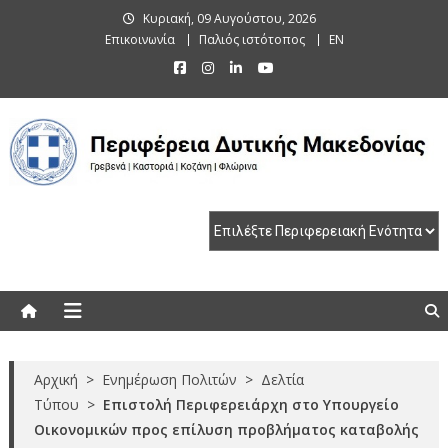
Skip
Κυριακή, 09 Αυγούστου, 2026
to
Επικοινωνία
Παλιός ιστότοπος
EN
content
Περιφέρεια Δυτικής Μακεδονίας
Γρεβενά | Καστοριά | Κοζάνη | Φλώρινα
Αρχική
>
Ενημέρωση Πολιτών
>
Δελτία
Τύπου
>
Επιστολή Περιφερειάρχη στο Υπουργείο
Οικονομικών προς επίλυση προβλήματος καταβολής