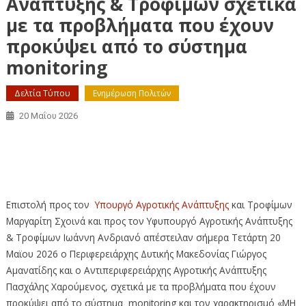
Ανάπτυξης & Τροφίμων σχετικά
με τα προβλήματα που έχουν
προκύψει από το σύστημα
monitoring
Δελτία Τύπου
Ενημέρωση Πολιτών
20 Μαΐου 2026
Επιστολή προς τον Υπουργό και Υφυπουργό Αγροτικής
Ανάπτυξης & Τροφίμων σχετικά με τα προβλήματα που
έχουν προκύψει από το σύστημα monitoring
Επιστολή προς τον
Υπουργό Αγροτικής Ανάπτυξης
και Τροφίμων
Μαργαρίτη Σχοινά και προς τον Υφυπουργό Αγροτικής Ανάπτυξης
& Τροφίμων Ιωάννη Ανδριανό απέστειλαν σήμερα Τετάρτη 20
Μαϊου 2026 ο Περιφερειάρχης Δυτικής Μακεδονίας Γιώργος
Αμανατίδης και ο Αντιπεριφερειάρχης Αγροτικής Ανάπτυξης
Πασχάλης Χαρούμενος, σχετικά με τα προβλήματα που έχουν
προκύψει από το σύστημα monitoring και τον χαρακτηρισμό «ΜΗ