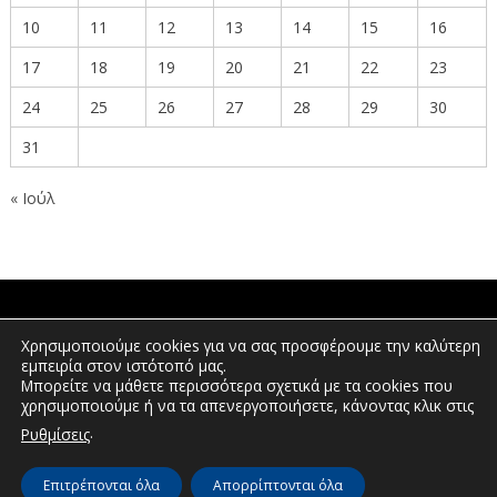
10
11
12
13
14
15
16
17
18
19
20
21
22
23
24
25
26
27
28
29
30
31
« Ιούλ
ΠΟΛΙΤΕΣ
Χρησιμοποιούμε cookies για να σας προσφέρουμε την καλύτερη
εμπειρία στον ιστότοπό μας.
Μπορείτε να μάθετε περισσότερα σχετικά με τα cookies που
χρησιμοποιούμε ή να τα απενεργοποιήσετε, κάνοντας κλικ στις
ΕΠΕΝΔΥΤΕΣ
.
Ρυθμίσεις
Επιτρέπονται όλα
Απορρίπτονται όλα