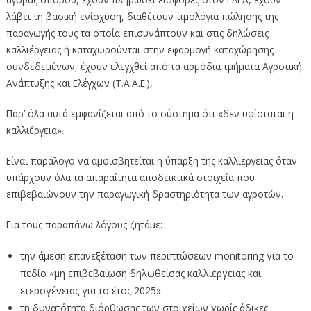
λάβει τη βασική ενίσχυση, διαθέτουν τιμολόγια πώλησης της
παραγωγής τους τα οποία επισυνάπτουν και στις δηλώσεις
καλλιέργειας ή καταχωρούνται στην εφαρμογή καταχώρησης
συνδεδεμένων, έχουν ελεγχθεί από τα αρμόδια τμήματα Αγροτική
Ανάπτυξης και Ελέγχων (Τ.Α.Α.Ε.),
Παρ’ όλα αυτά εμφανίζεται από το σύστημα ότι «δεν υφίσταται η
καλλιέργεια».
Είναι παράλογο να αμφισβητείται η ύπαρξη της καλλιέργειας όταν
υπάρχουν όλα τα απαραίτητα αποδεικτικά στοιχεία που
επιβεβαιώνουν την παραγωγική δραστηριότητα των αγροτών.
Για τους παραπάνω λόγους ζητάμε:
την άμεση επανεξέταση των περιπτώσεων monitoring για το
πεδίο «μη επιβεβαίωση δηλωθείσας καλλιέργειας και
ετερογένειας για το έτος 2025»
τη δυνατότητα διόρθωσης των στοιχείων χωρίς άδικες