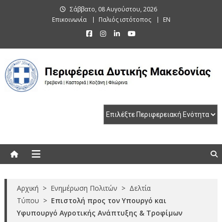
Skip
Σάββατο, 08 Αυγούστου, 2026
to
Επικοινωνία
Παλιός ιστότοπος
EN
content
Περιφέρεια Δυτικής Μακεδονίας
Γρεβενά | Καστοριά | Κοζάνη | Φλώρινα
Αρχική
>
Ενημέρωση Πολιτών
>
Δελτία
Τύπου
>
Επιστολή προς τον Υπουργό και
Υφυπουργό Αγροτικής Ανάπτυξης & Τροφίμων