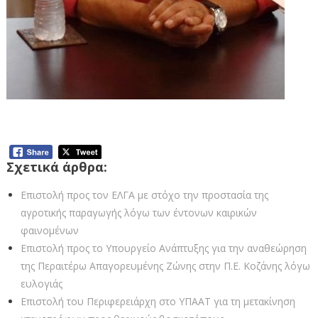
Σχετικά άρθρα:
Επιστολή προς τον ΕΛΓΑ με στόχο την προστασία της
αγροτικής παραγωγής λόγω των έντονων καιρικών
φαινομένων
Επιστολή προς το Υπουργείο Ανάπτυξης για την αναθεώρηση
της Περαιτέρω Απαγορευμένης Ζώνης στην Π.Ε. Κοζάνης λόγω
ευλογιάς
Επιστολή του Περιφερειάρχη στο ΥΠΑΑΤ για τη μετακίνηση