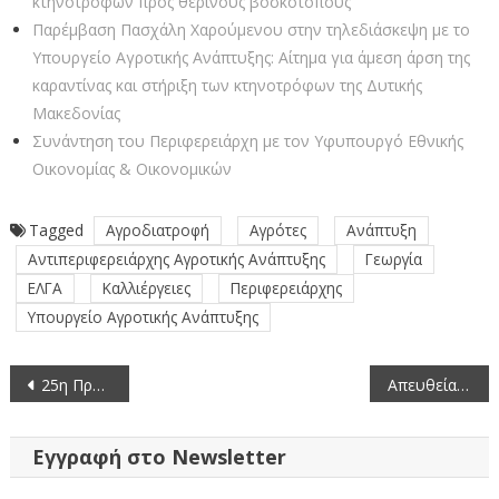
κτηνοτρόφων προς θερινούς βοσκοτόπους
Παρέμβαση Πασχάλη Χαρούμενου στην τηλεδιάσκεψη με το
Υπουργείο Αγροτικής Ανάπτυξης: Αίτημα για άμεση άρση της
καραντίνας και στήριξη των κτηνοτρόφων της Δυτικής
Μακεδονίας
Συνάντηση του Περιφερειάρχη με τον Υφυπουργό Εθνικής
Οικονομίας & Οικονομικών
Tagged
Αγροδιατροφή
Αγρότες
Ανάπτυξη
Αντιπεριφερειάρχης Αγροτικής Ανάπτυξης
Γεωργία
ΕΛΓΑ
Καλλιέργειες
Περιφερειάρχης
Υπουργείο Αγροτικής Ανάπτυξης
Πλοήγηση
25η Πρόσκληση σε συνεδρίαση της Περιφερειακής Επιτροπής της Περιφέρειας Δυτικής Μακεδονίας με μεικτό τρόπο (20-5-2026)
Απευθείας μετάδοση της έκτακτης συνεδρίασης της Περιφερειακής Επιτροπής Δυτικής Μακεδονίας (20-5-2026)
άρθρων
Εγγραφή στο Newsletter